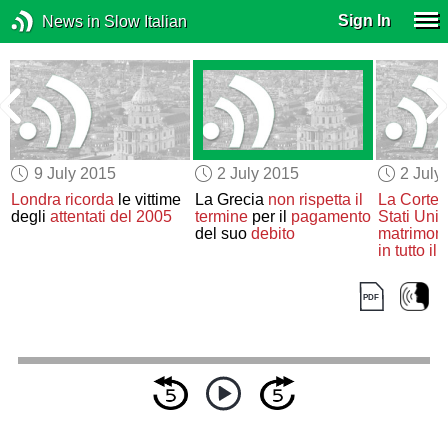
Sign In
News in Slow Italian
9 July 2015
2 July 2015
2 July
Londra
ricorda
le vittime
La Grecia
non rispetta il
La Corte 
degli
attentati del 2005
termine
per il
pagamento
Stati Uniti
del suo
debito
matrimon
in tutto il