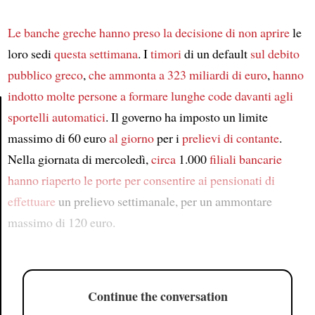
Le banche greche
hanno preso la decisione
di non aprire
le
loro sedi
questa settimana
. I
timori
di un default
sul debito
pubblico greco
,
che ammonta a 323 miliardi di euro
,
hanno
indotto molte persone
a formare lunghe code davanti agli
sportelli automatici
. Il governo ha imposto un limite
massimo di 60 euro
al giorno
per i
prelievi di contante
.
Article
Nella giornata di mercoledì,
circa
1.000
filiali bancarie
hanno riaperto le porte
per consentire ai pensionati di
effettuare
un prelievo settimanale, per un ammontare
massimo di 120 euro.
Continue the conversation