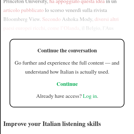
Princeton University,
ha appoggiato questa idea
in un
articolo
pubblicato
lo scorso venerdì sulla rivista
Bloomberg View.
Secondo
Ashoka Mody,
diversi altri
paesi europei ricchi
,
come l’Olanda
, il Belgio, l’Aus
Continue the conversation
Go further and experience the full content — and
understand how Italian is actually used.
Continue
Already have access?
Log in
.
Improve your Italian listening skills