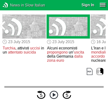
Sign In
News in Slow Italian
23 July 2015
23 July 2015
16 Jul
Turchia
, attivisti
uccisi
in
Alcuni economisti
L’Iran e l
e
un
attentato suicida
propongono
un’
uscita
mondiali
della Germania
dalla
accordo
s
zona euro
nucleare
o