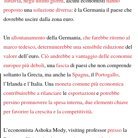
Tuttavia
,
negli ultimi giorni
, alcuni economisti
hanno
proposto
una
soluzione diversa
: è la Germania il paese che
dovrebbe uscire dalla zona euro.
Un
allontanamento
della Germania,
che farebbe ritorno al
marco tedesco
,
determinerebbe una sensibile riduzione
del
valore
dell’euro.
Ciò andrebbe a vantaggio delle economie
europee più deboli
, una
fascia
di paesi che non comprende
soltanto la Grecia, ma anche la
Spagna
, il
Portogallo
,
l’Irlanda e l’Italia. Una
moneta comune più economica
Article
contribuirebbe a rilanciare
le
esportazioni
e
potrebbe
persino promuovere la spesa interna
,
due elementi chiave
per favorire la crescita e la competitività
.
L’economista Ashoka Mody, visiting professor
presso
la