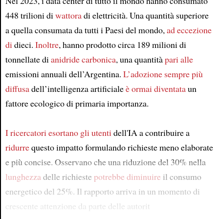
Nel 2023, i data center di tutto il mondo hanno consumato
448 trilioni di
wattora
di elettricità. Una quantità superiore
a quella consumata da tutti i Paesi del mondo,
ad eccezione
di
dieci.
Inoltre
, hanno prodotto circa 189 milioni di
tonnellate di
anidride carbonica
, una quantità
pari alle
emissioni annuali dell’Argentina.
L’adozione sempre più
diffusa
dell’intelligenza artificiale
è ormai diventata
un
fattore ecologico di primaria importanza.
I ricercatori esortano
gli utenti
dell'IA a contribuire a
ridurre
questo impatto formulando richieste meno elaborate
e più concise. Osservano che una riduzione del 30% nella
lunghezza
delle richieste
potrebbe diminuire
il consumo
energetico del 25%. Il rapporto arriva in un momento di
crescente attenzione da parte delle autorit