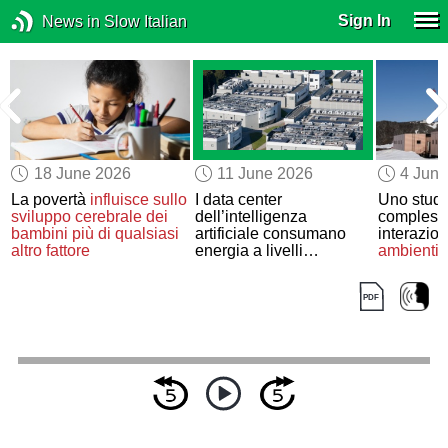
Sign In
News in Slow Italian
18 June 2026
11 June 2026
4 Jun
La povertà
influisce sullo
I data center
Uno studio
sviluppo cerebrale dei
dell’intelligenza
complessi
bambini
più di qualsiasi
artificiale consumano
interazion
altro fattore
energia a livelli
ambienti
i
paragonabili a
quelli dei
confinati
principali Paesi del
mondo