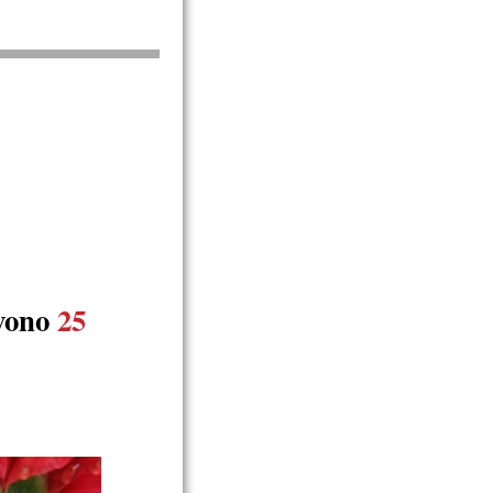
vono
25