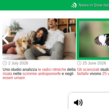
News in Slow Ital
2 July 2026
25 June 2026
Uno studio analizza
le radici ritmiche
della
Gli scienziati
studi
risata
nelle
scimmie antropomorfe
e negli
farfalle
vivono
25 v
esseri umani