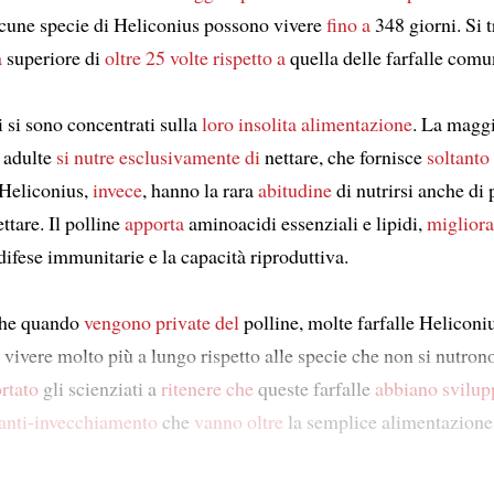
lcune specie di Heliconius possono vivere
fino a
348 giorni. Si t
a
superiore di
oltre
25 volte
rispetto a
quella delle farfalle comu
i si sono concentrati sulla
loro insolita alimentazione
. La maggi
e adulte
si nutre esclusivamente di
nettare, che fornisce
soltanto
 Heliconius,
invece
, hanno la rara
abitudine
di nutrirsi anche di 
ettare. Il polline
apporta
aminoacidi essenziali e lipidi,
miglior
 difese immunitarie e la capacità riproduttiva.
che quando
vengono private del
polline, molte farfalle Heliconi
vivere molto più a lungo rispetto alle specie che non si nutrono
rtato
gli scienziati a
ritenere che
queste farfalle
abbiano svilup
anti-invecchiamento
che
vanno oltre
la semplice alimentazione