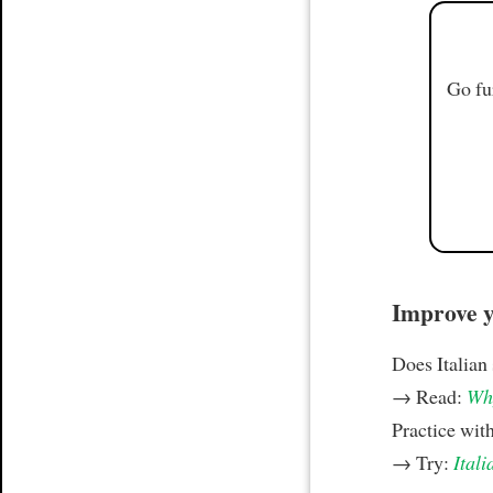
Go fu
Improve yo
Does Italian
→ Read:
Why
Practice wit
→ Try:
Itali