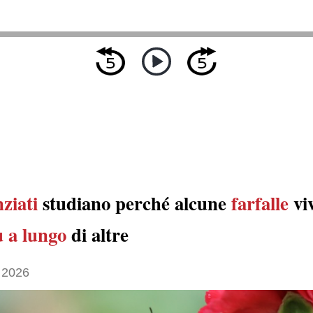
nziati
studiano perché alcune
farfalle
vi
ù a lungo
di altre
 2026