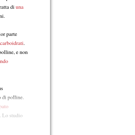
ratta di
una
ni.
or parte
 carboidrati
.
polline, e non
ando
us
 di polline.
pato
. Lo studio