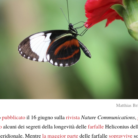
Matthias Bri
o
pubblicato
il 16 giugno sulla
rivista
Nature Communications
,
o
alcuni dei segreti della longevità delle
farfalle
Heliconius del
eridionale. Mentre
la maggior parte
delle farfalle
sopravvive
so