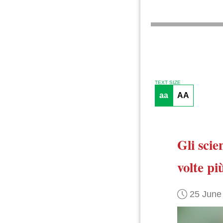
TEXT SIZE
aa
AA
Gli scie
volte pi
25 June