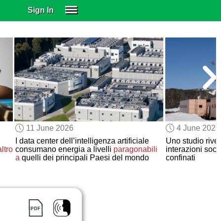
Sign In
SIGN IN
SUBSCRIBE
EDUCATIONAL LICENSES
GIFT CARDS
OTHER LANGUAGES
ABOUT US
ALEXA
11 June 2026
4 June 2026
ADJUST COLORS
I data center dell’intelligenza artificiale
Uno studio rivel
ltro
consumano energia a livelli
paragonabili
interazioni soci
a
quelli dei principali Paesi del mondo
confinati