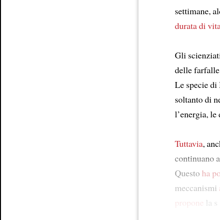
settimane, a
durata di vit
Gli scienziat
delle farfall
Le specie di
soltanto di n
l’energia, le
Tuttavia
, an
continuano a 
Questo
ha po
meccanismi
propone
la s