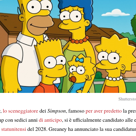
Shutterst
y,
lo sceneggiatore
dei
Simpson
, famoso
per aver predetto
la pre
p con sedici anni
di anticipo
, si è ufficialmente candidato alle 
i
statunitensi
del 2028. Greaney ha annunciato la sua candidatu