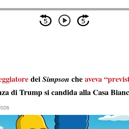
eggiatore
dei
che
aveva “previs
Simpson
nza di Trump si candida alla Casa Bian
2026