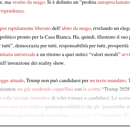
ne, ma
vestito da mago
. Si è definito un “profeta
autoproclamato
urisprudenza
.
 poi rapidamente liberato
dell’
abito da mago
, rivelando un eleg
politico pronto per la Casa Bianca. Ha, quindi, illustrato il s
tutti”, democrazia per tutti, responsabilità per tutti, prosperità p
nitaria universale
e un ritorno a quei mitici “valori morali”
avvi
ell’invenzione dei reality show.
legge attuale
, Trump non può candidarsi per
un terzo mandato
.
ization
sta già vendendo
cappellini
con
la scritta
“Trump 2028
ù volte lasciato intendere
di voler tornare a candidarsi. Lo scor
 non aver mai escluso
questa possibilità e che gli “piacerebbe m
elezioni presidenziali statunitensi
si terranno
il 7 novembre 20