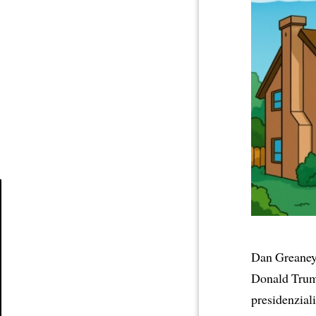
Article
Dan Greane
Donald Trum
presidenzial