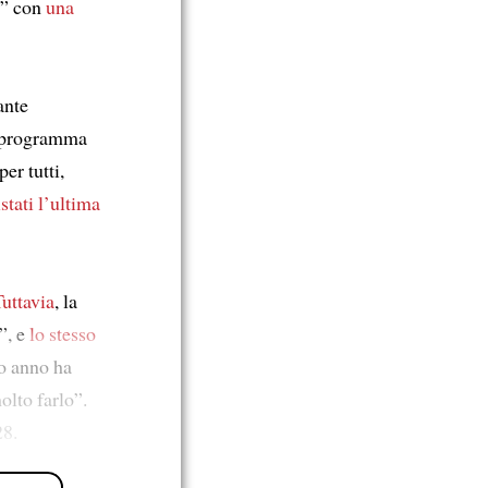
” con
una
ante
uo programma
er tutti,
stati l’ultima
Tuttavia
, la
”, e
lo stesso
so anno ha
olto farlo”.
28.