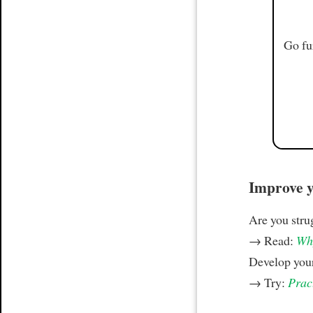
Go fu
Improve yo
Are you stru
→ Read:
Why
Develop your
→ Try:
Prac