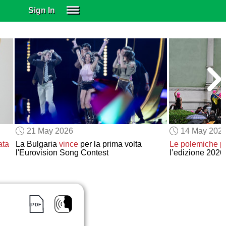
Sign In
SIGN IN
SUBSCRIBE
EDUCATIONAL LICENSES
GIFT CARDS
OTHER LANGUAGES
ABOUT US
ALEXA
21 May 2026
14 May 202
ADJUST COLORS
ata
La Bulgaria
vince
per la prima volta
Le polemiche po
l'Eurovision Song Contest
l’edizione 2026