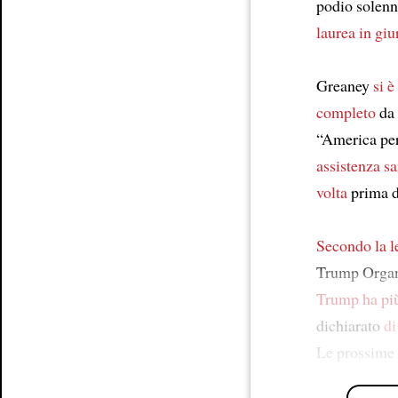
podio solen
laurea in gi
Greaney
si è
completo
da 
“America per 
assistenza sa
volta
prima d
Secondo
la 
Trump Organ
Trump
ha pi
dichiarato
di
Le prossime 