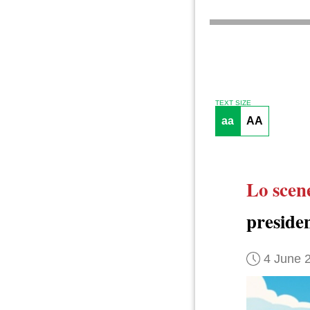
TEXT SIZE
aa
AA
Lo scen
preside
4 June 