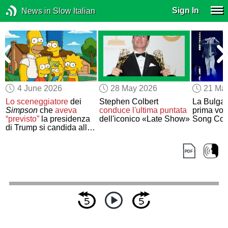
Sign In
News in Slow Italian
4 June 2026
28 May 2026
21 Ma
Lo sceneggiatore
dei
Stephen Colbert
La Bulga
Simpson
che
aveva
conduce
l'ultima puntata
prima volt
“previsto”
la presidenza
dell'iconico «Late Show»
Song Con
di Trump si candida alla
Casa Bianca