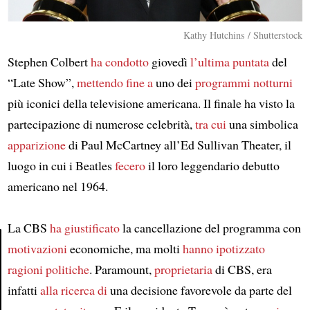
Kathy Hutchins / Shutterstock
Stephen Colbert
ha condotto
giovedì
l’ultima puntata
del
“Late Show”,
mettendo fine a
uno dei
programmi notturni
più iconici della televisione americana. Il finale ha visto la
partecipazione di numerose celebrità,
tra cui
una simbolica
apparizione
di Paul McCartney all’Ed Sullivan Theater, il
luogo in cui i Beatles
fecero
il loro leggendario debutto
americano nel 1964.
La CBS
ha giustificato
la cancellazione del programma con
motivazioni
economiche, ma molti
hanno ipotizzato
ragioni politiche
. Paramount,
proprietaria
di CBS, era
Article
infatti
alla ricerca di
una decisione favorevole da parte del