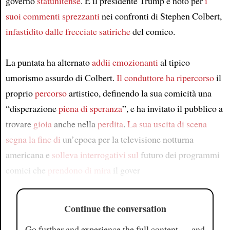
governo
statunitense
. E il presidente Trump è noto per
i
suoi commenti sprezzanti
nei confronti di Stephen Colbert,
infastidito dalle frecciate satiriche
del comico.
La puntata ha alternato
addii emozionanti
al tipico
umorismo assurdo di Colbert.
Il conduttore
ha ripercorso
il
proprio
percorso
artistico, definendo la sua comicità una
“disperazione
piena di speranza
”, e ha invitato il pubblico a
trovare
gioia
anche nella
perdita
.
La sua uscita di scena
segna
la fine di
un’epoca per la televisione notturna
americana e
solleva interrogativi sul
futuro dei programmi
comici che
prendono di mira
il gover
Continue the conversation
Go further and experience the full content — and