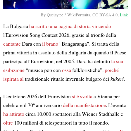
By Quejaytee / WikiPortraits, CC BY-SA 4.0,
Link
La Bulgaria
ha scritto una pagina di storia
vincendo
l'Eurovision Song Contest 2026, grazie al trionfo della
cantante
Dara con
il brano
“Bangaranga”. Si tratta della
prima vittoria in assoluto della Bulgaria da quando il Paese
partecipa all’Eurovision, nel 2005. Dara ha definito
la sua
esibizione
“musica pop con
ossa
folkloristiche”,
poiché
ispirata al
tradizionale rituale invernale bulgaro dei
kukeri
.
L’edizione 2026 dell’Eurovision
si è svolta
a Vienna per
celebrare il 70º anniversario
della manifestazione
. L’evento
ha attirato
circa 10.000 spettatori alla Wiener Stadthalle e
Article
oltre
100 milioni di telespettatori in tutto il mondo.