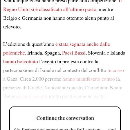
Venticinque Paesi hanno preso parte alla competizione.
Il
Regno Unito
si è classificato all’ultimo posto
, mentre
Belgio e Germania non hanno ottenuto alcun punto al
televoto.
L’edizione di quest’anno
è stata segnata anche dalle
polemiche
. Irlanda, Spagna,
Paesi Bassi
, Slovenia e Islanda
hanno boicottato
l’evento in protesta contro la
partecipazione di Israele nel contesto del conflitto
in corso
a Gaza. Circa 2.000 persone
hanno manifestato contro
la
presenza di Israele. Nonostante questo, l’israeliano Noam
Bettan
è stato accolto
molto positivamente
sia dal
Continue the conversation
Go further and experience the full content — and