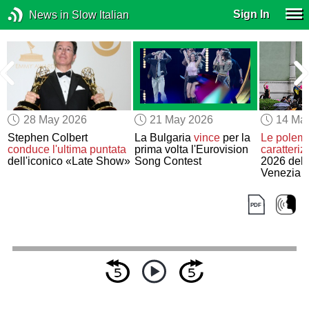
Sign In
News in Slow Italian
28 May 2026
21 May 2026
14 Ma
Stephen Colbert
La Bulgaria
vince
per la
Le polemi
conduce
l'ultima puntata
prima volta l'Eurovision
caratteri
dell'iconico «Late Show»
Song Contest
2026 dell
Venezia