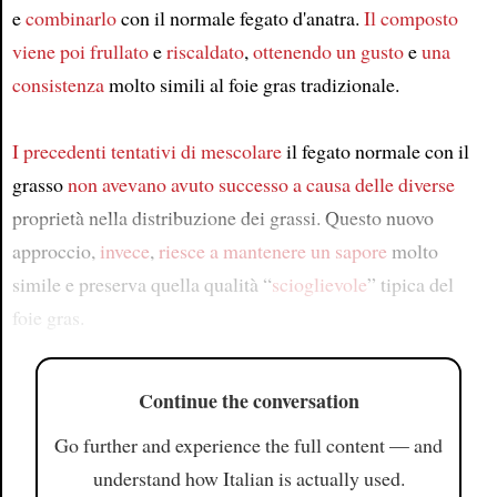
e
combinarlo
con il normale fegato d'anatra.
Il composto
viene poi frullato
e
riscaldato
,
ottenendo un gusto
e
una
consistenza
molto simili al foie gras tradizionale.
I precedenti tentativi
di mescolare
il fegato normale con il
grasso
non avevano avuto successo
a causa delle diverse
proprietà nella distribuzione dei grassi. Questo nuovo
approccio,
invece
,
riesce a mantenere
un sapore
molto
simile e preserva quella qualità “
scioglievole
” tipica del
foie gras.
Continue the conversation
Go further and experience the full content — and
understand how Italian is actually used.