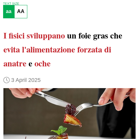
TEXT SIZE
aa
AA
I fisici sviluppano
un foie gras che
evita l'alimentazione forzata di
anatre
e
oche
3 April 2025