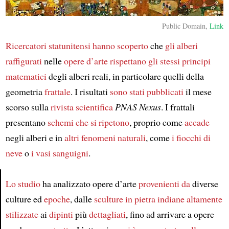
Public Domain,
Link
Ricercatori statunitensi
hanno scoperto
che
gli alberi
raffigurati
nelle
opere d’arte
rispettano gli stessi principi
matematici
degli alberi reali, in particolare quelli della
geometria
frattale
. I risultati
sono stati pubblicati
il mese
scorso sulla
rivista scientifica
PNAS Nexus
. I frattali
presentano
schemi che si ripetono
, proprio come
accade
negli alberi e in
altri fenomeni naturali
, come
i fiocchi di
neve
o
i vasi sanguigni
.
Lo studio
ha analizzato opere d’arte
provenienti da
diverse
culture ed
epoche
, dalle
sculture in pietra indiane
altamente
Article
stilizzate
ai
dipinti
più
dettagliati
, fino ad arrivare a opere