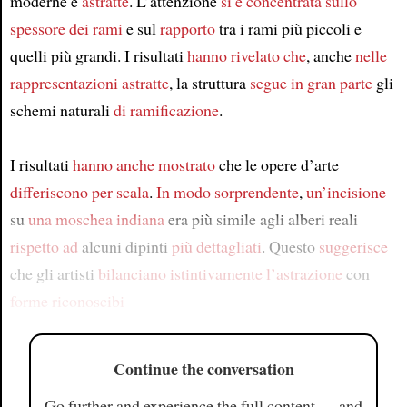
moderne e
astratte
. L’attenzione
si è concentrata sullo
spessore dei rami
e sul
rapporto
tra i rami più piccoli e
quelli più grandi. I risultati
hanno rivelato che
, anche
nelle
rappresentazioni astratte
, la struttura
segue
in gran parte
gli
schemi naturali
di ramificazione
.
I risultati
hanno anche mostrato
che le opere d’arte
differiscono per scala
.
In modo sorprendente
,
un’incisione
su
una moschea indiana
era più simile agli alberi reali
rispetto ad
alcuni dipinti
più dettagliati
. Questo
suggerisce
che gli artisti
bilanciano istintivamente
l’astrazione
con
forme riconoscibi
Continue the conversation
Go further and experience the full content — and