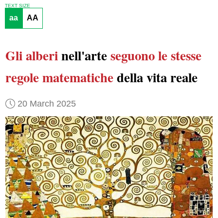
TEXT SIZE
aa
AA
Gli alberi
nell'arte
seguono
le stesse
regole matematiche
della vita reale
20 March 2025