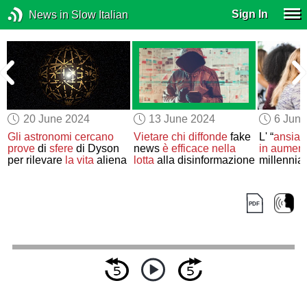
Sign In
News in Slow Italian
20 June 2024
13 June 2024
6 Jun
i
Gli astronomi
cercano
Vietare
chi diffonde
fake
L' “
ansia 
prove
di
sfere
di Dyson
news
è efficace
nella
in aumen
e
per rilevare
la vita
aliena
lotta
alla disinformazione
millennial