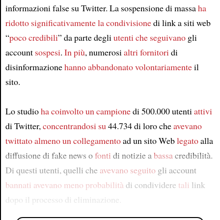
informazioni false su Twitter. La sospensione di massa
ha
ridotto significativamente
la condivisione
di link a siti web
“
poco credibili
” da parte degli
utenti
che seguivano
gli
account
sospesi
.
In più
, numerosi
altri fornitori
di
disinformazione
hanno abbandonato volontariamente
il
sito.
Lo studio
ha coinvolto un campione
di 500.000 utenti
attivi
di Twitter,
concentrandosi su
44.734 di loro che
avevano
twittato
almeno un collegamento
ad un sito Web
legato
alla
diffusione di fake news o
fonti
di notizie a
bassa
credibilità.
Di questi utenti, quelli che
avevano seguito
gli account
bannati
avevano meno probabilità
di condividere
tali
link
dopo il processo di eliminazione.