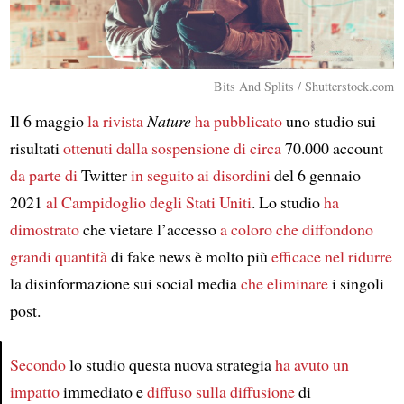
Bits And Splits / Shutterstock.com
Il 6 maggio
la rivista
Nature
ha pubblicato
uno studio sui
risultati
ottenuti dalla sospensione
di circa
70.000 account
da parte di
Twitter
in seguito ai disordini
del 6 gennaio
2021
al Campidoglio degli Stati Uniti
. Lo studio
ha
dimostrato
che vietare l’accesso
a coloro che diffondono
grandi quantità
di fake news è molto più
efficace
nel ridurre
la disinformazione sui social media
che eliminare
i singoli
post.
Secondo
lo studio questa nuova strategia
ha avuto un
impatto
immediato e
diffuso
sulla diffusione
di
Article