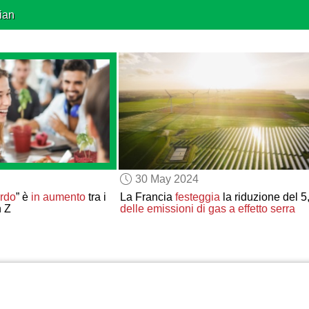
ian
30 May 2024
ardo
” è
in aumento
tra i
La Francia
festeggia
la riduzione del 
n Z
delle emissioni di gas a effetto serra