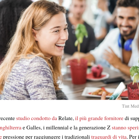
Tint Medi
recente
studio
condotto da
Relate,
il più grande fornitore
di sup
nghilterra
e Galles, i millennial e la generazione Z
stanno sper
e
pressione per raggiungere i tradizionali
traguardi di vita
. Per