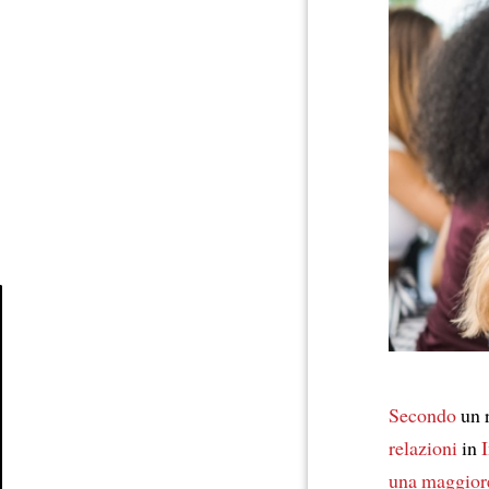
Article
Secondo
un 
relazioni
in
I
una maggior