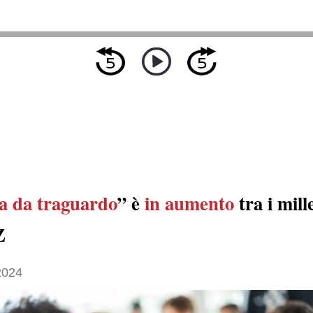
ia da traguardo
” è
in aumento
tra i mill
Z
2024