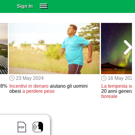
Sign In
SIGN IN
SUBSCRIBE
EDUCATIONAL LICENSES
GIFT CARDS
OTHER LANGUAGES
ABOUT US
ALEXA
23 May 2024
16 May 202
ADJUST COLORS
5,8%
Incentivi in denaro
aiutano gli uomini
La tempesta so
obesi
a perdere peso
20 anni genera
boreale