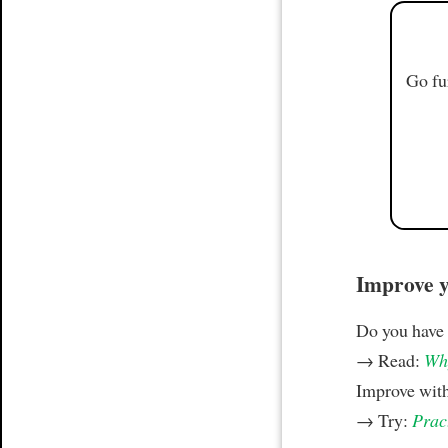
Go fu
Improve yo
Do you have
→ Read:
Why
Improve wit
→ Try:
Prac