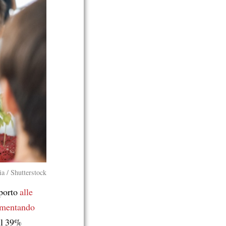
a / Shutterstock
porto
alle
imentando
 il 39%