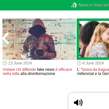
News in Slow Ital
13 June 2024
6 June 2024
Vietare
chi diffonde
fake news
è efficace
L' “
ansia da tragu
nella lotta
alla disinformazione
millennial e la Ge