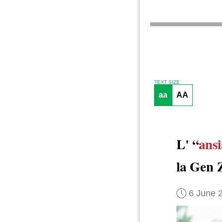
TEXT SIZE
aa
AA
L' “
ans
la Gen 
6 June 