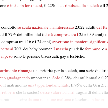
ione
è insita in loro stessi
, il 22%
la attribuisce alla società
e il
, condotto
su scala nazionale
,
ha interessato
2.022 adulti
del Re
ati il 77% dei millennial (
di età compresa tra i
25 e i 39 anni) e
 compresa tra i 16 e i 24 anni)
avvertono in maniera significati
spetto al
70% dei baby boomer.
I maschi
più delle
femmine
, e
a
 il peso
sono le persone bisessuali, gay e lesbiche.
matrimonio rimanga
una priorità per la società, una serie di altri
anno guadagnando
importanza.
Solo
il 38% dei millennial e il 
no
il matrimonio
una tappa fondamentale
. Il 95% della Gen Z e
orrebbero
che la società
desse valore
ad altri
traguardi della vit
aratona, uscire
da una relazione malsana
o lasciare
un lavoro