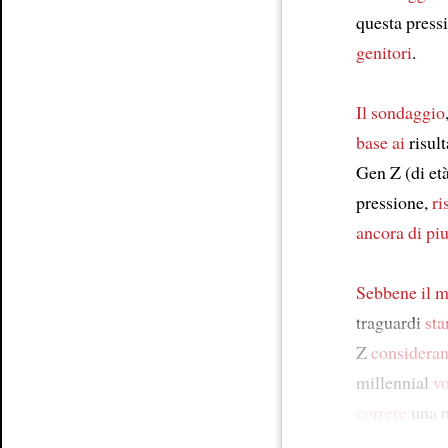
questa press
genitori
.
Il sondaggio
base ai
risult
Gen Z (di età
pressione,
ri
ancora di piu
Sebbene
il 
traguardi
st
Z
considera
millennial
v
correre
una m