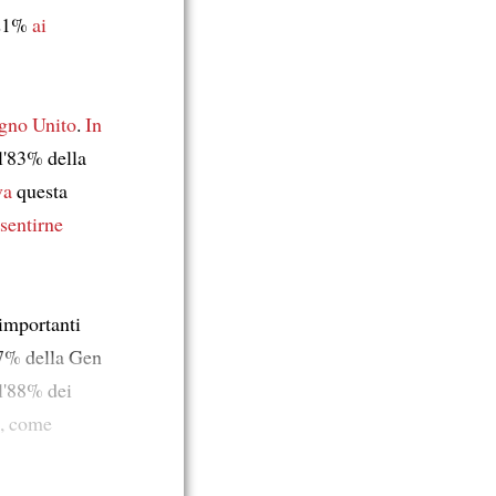
 21%
ai
gno Unito
.
In
 l'83% della
va
questa
 sentirne
 importanti
27% della Gen
 l'88% dei
a, come