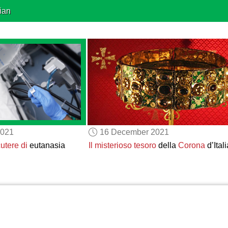
ian
2021
16 December 2021
utere di
eutanasia
Il misterioso tesoro
della
Corona
d’Itali