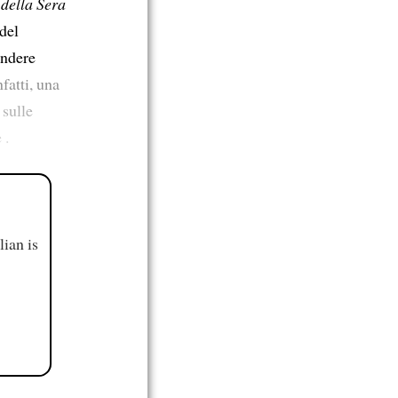
 della Sera
del
endere
infatti, una
 sulle
 .
ian is