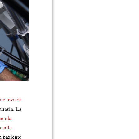
ncanza di
anasia. La
zienda
e alla
n paziente