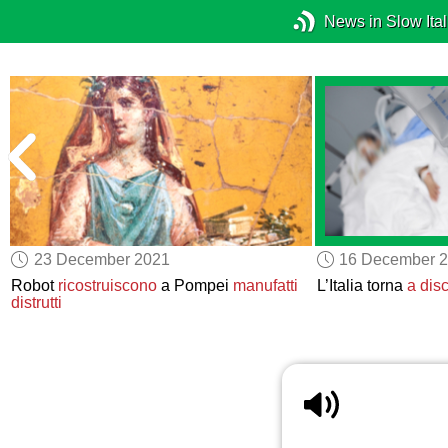
News in Slow Ital
23 December 2021
16 December 
Robot
ricostruiscono
a Pompei
manufatti
L’Italia torna
a disc
distrutti