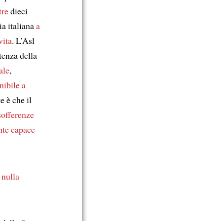
tre
dieci
ria italiana
a
vita
. L’Asl
tenza della
ale
,
nibile
a
e è che il
sofferenze
te capace
 nulla