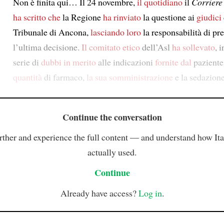
Non è finita qui… Il 24 novembre,
il quotidiano
il
Corriere
ha scritto che
la Regione
ha rinviato
la questione ai
giudici
Tribunale di Ancona,
lasciando loro
la responsabilità di pr
l’ultima decisione.
Il comitato etico
dell’Asl
ha sollevato
, 
serie di
dubbi
in merito
alle indicazioni
fornite dal
paziente
quantità
di farmaco,
la sua somministrazione
e la sedazione
Continue the conversation
rther and experience the full content — and understand how Ital
actually used.
Continue
Already have access?
Log in
.