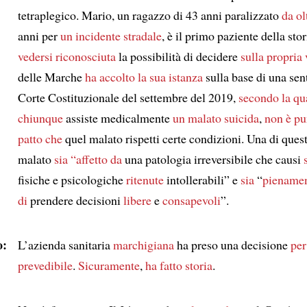
tetraplegico. Mario, un ragazzo di 43 anni paralizzato
da ol
anni per
un incidente stradale
, è il primo paziente della sto
vedersi riconosciuta
la possibilità di decidere
sulla propria 
delle Marche
ha accolto
la sua istanza
sulla base di una sen
Corte Costituzionale del settembre del 2019,
secondo la qu
chiunque
assiste medicalmente
un malato suicida
,
non è pu
patto che
quel malato rispetti certe condizioni. Una di quest
malato
sia “affetto da
una patologia irreversibile che causi
fisiche e psicologiche
ritenute
intollerabili” e
sia
“
pienamen
di
prendere decisioni
libere
e
consapevoli
”.
o:
L’azienda sanitaria
marchigiana
ha preso una decisione
per
prevedibile
.
Sicuramente
,
ha fatto storia
.