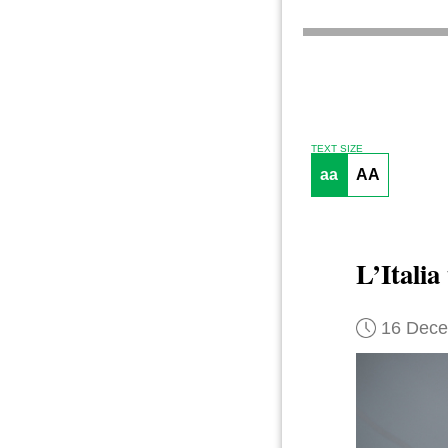
TEXT SIZE
aa
AA
L’Italia
16 Dec