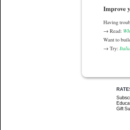
Improve yo
Having trou
→ Read:
Why
Want to build
→ Try:
Itali
RATE
Subscr
Educat
Gift S