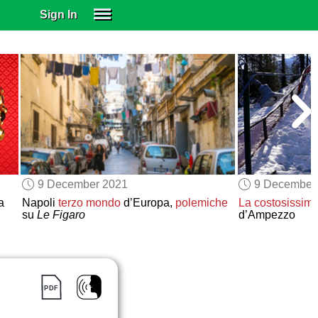
Sign In
SIGN IN
SUBSCRIBE
EDUCATIONAL LICENSES
GIFT CARDS
OTHER LANGUAGES
ABOUT US
ALEXA
9 December 2021
9 December
ADJUST COLORS
a
Napoli
terzo mondo
d’Europa,
polemiche
La costosissima
su
Le Figaro
d’Ampezzo