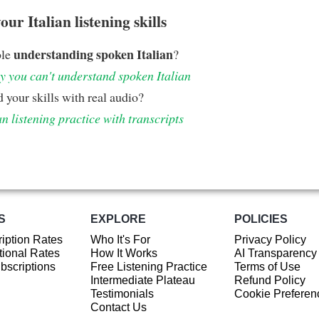
ur Italian listening skills
understanding spoken Italian
ble
?
 you can't understand spoken Italian
 your skills with real audio?
an listening practice with transcripts
S
EXPLORE
POLICIES
iption Rates
Who It's For
Privacy Policy
ional Rates
How It Works
AI Transparency
ubscriptions
Free Listening Practice
Terms of Use
Intermediate Plateau
Refund Policy
Testimonials
Cookie Preferen
Contact Us