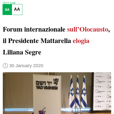
TEXT SIZE
aa
AA
Forum internazionale
sull’Olocausto
,
il Presidente Mattarella
elogia
Liliana Segre
30 January 2020