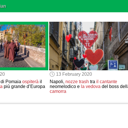
ian
020
13 February 2020
di Pomaia
ospiterà
il
Napoli,
nozze trash
tra
il cantante
ta
più grande d’Europa
neomelodico e
la vedova
del boss dell
camorra