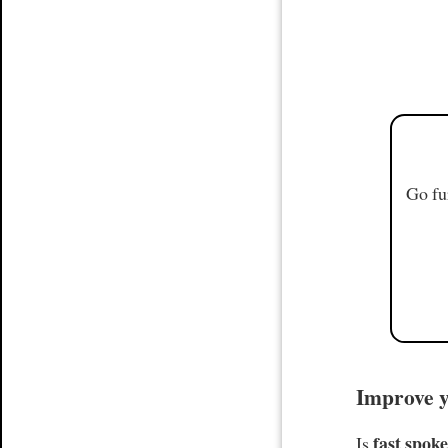
Go fu
Improve yo
fast spoke
Is