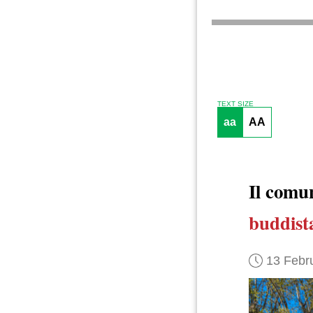
TEXT SIZE
aa
AA
Il com
buddist
13 Febr