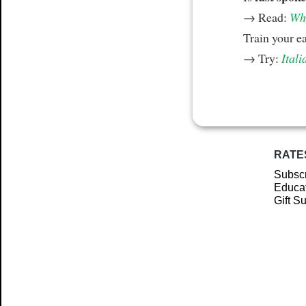
→ Read:
Why
Train your e
→ Try:
Itali
RATE
Subscr
Educat
Gift S