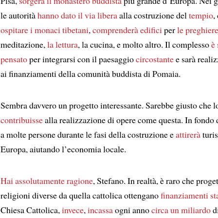
Pisa,
sorgerà
il monastero buddista
più grande d’Europa. Nei gi
le autorità
hanno dato il via libera
alla costruzione del
tempio
,
ospitare
i monaci tibetani
,
comprenderà
edifici
per
le preghier
meditazione,
la lettura
, la cucina, e molto altro. Il complesso
è 
pensato
per integrarsi con il paesaggio
circostante
e sarà realiz
ai finanziamenti della comunità buddista di Pomaia.
Sembra davvero un progetto interessante. Sarebbe giusto che lo
contribuisse
alla realizzazione di opere come questa. In fondo 
a molte persone durante le fasi della costruzione e
attirerà
turis
Europa, aiutando l’economia locale.
Hai assolutamente ragione
, Stefano. In realtà, è raro che proge
religioni diverse da quella cattolica ottengano
finanziamenti sta
Chiesa Cattolica,
invece
,
incassa
ogni anno
circa
un miliardo
d