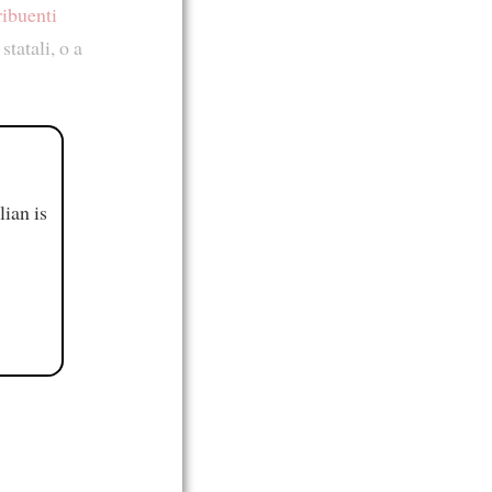
ribuenti
statali, o a
ian is