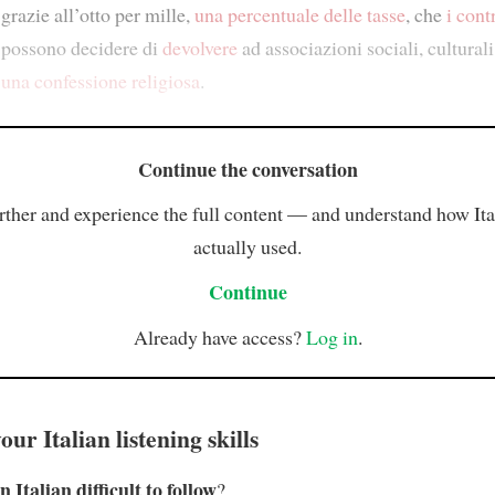
grazie all’otto per mille,
una percentuale delle tasse
, che
i cont
possono decidere di
devolvere
ad associazioni sociali, culturali 
una confessione religiosa
.
Continue the conversation
rther and experience the full content — and understand how Ital
actually used.
Continue
Already have access?
Log in
.
ur Italian listening skills
n Italian difficult to follow
?