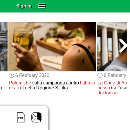
Sign In
SIGN IN
SUBSCRIBE
EDUCATIONAL LICENSES
GIFT CARDS
OTHER LANGUAGES
ABOUT US
ALEXA
6 February 2020
6 February 
ADJUST COLORS
Polemiche
sulla campagna contro
l’abuso
La Corte di App
a
di alcol
della Regione Sicilia
nesso
tra l’uso 
dei tumori