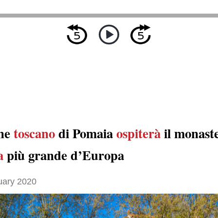
une
toscano
di Pomaia
ospiterà
il monast
a
più grande d’Europa
uary 2020