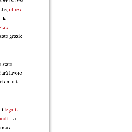
orni scorsi
 che,
oltre a
e
, la
stato
zato grazie
 stato
darà lavoro
ti da tutta
tti
legati a
tali
. La
i euro