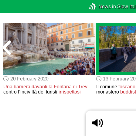
News in Slow Ital
20 February 2020
13 February 2
Una barriera davanti la
Fontana di Trevi
Il comune
toscano
contro l’inciviltà dei turisti
irrispettosi
monastero
buddis