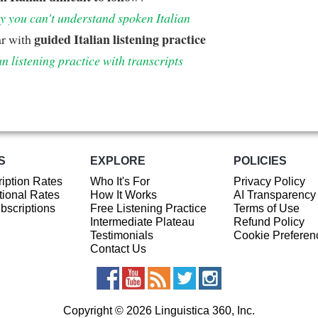
 you can't understand spoken Italian
guided Italian listening practice
ar with
an listening practice with transcripts
S
EXPLORE
POLICIES
iption Rates
Who It's For
Privacy Policy
ional Rates
How It Works
AI Transparency
ubscriptions
Free Listening Practice
Terms of Use
Intermediate Plateau
Refund Policy
Testimonials
Cookie Preferen
Contact Us
Copyright © 2026 Linguistica 360, Inc.