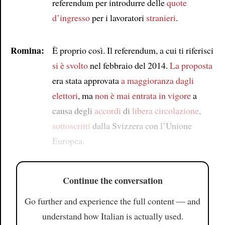
referendum per introdurre delle
quote
d’ingresso
per i lavoratori
stranieri
.
Romina:
È proprio così. Il referendum, a cui ti riferisci
si è svolto
nel febbraio del 2014.
La proposta
era stata approvata
a maggioranza dagli
elettori
, ma
non è mai entrata in vigore
a
causa degli
accordi
di
libera circolazione
,
sottoscritti
dalla Svizzera con l’Unione
Europea.
Continue the conversation
Go further and experience the full content — and
understand how Italian is actually used.