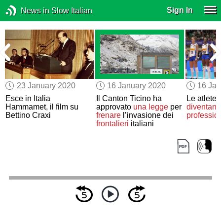
Sign In
News in Slow Italian
23 January 2020
16 January 2020
16 Jan
i
Esce in Italia
Il Canton Ticino ha
Le atlete 
Hammamet, il film su
approvato
una legge
per
diventano
Bettino Craxi
frenare
l’invasione dei
professio
frontalieri
italiani