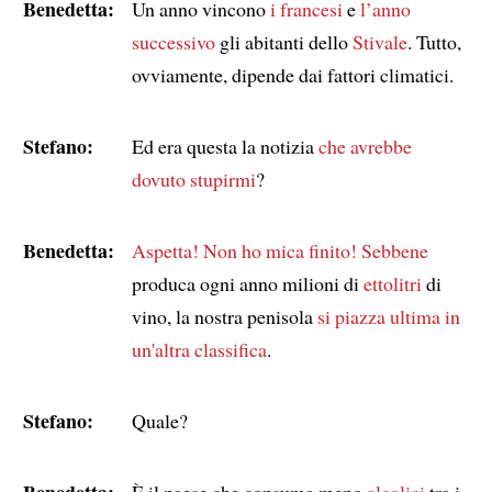
Benedetta:
Un anno vincono
i francesi
e
l’anno
successivo
gli abitanti dello
Stivale
. Tutto,
ovviamente, dipende dai fattori climatici.
Stefano:
Ed era questa la notizia
che avrebbe
dovuto stupirmi
?
Benedetta:
Aspetta!
Non ho mica finito!
Sebbene
produca ogni anno milioni di
ettolitri
di
vino, la nostra penisola
si piazza ultima in
un'altra classifica
.
Stefano:
Quale?
Benedetta:
È il paese che consuma meno
alcolici
tra i