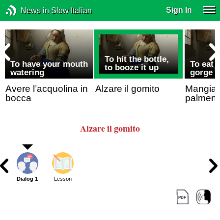
Sign In
News in Slow Italian
To hit the bottle,
To have your mouth
To eat 
to booze it up
watering
gorge o
Avere l’acquolina in
Alzare il gomito
Mangiar
bocca
palment
Alzare il gomito
Dialog 1
Lesson