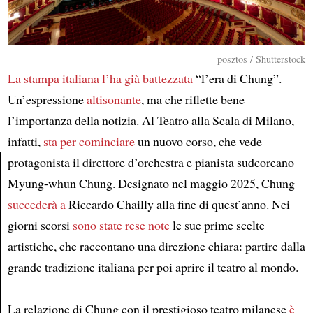
posztos / Shutterstock
La stampa italiana
l’ha già battezzata
“l’era di Chung”.
Un’espressione
altisonante
, ma che riflette bene
l’importanza della notizia. Al Teatro alla Scala di Milano,
infatti,
sta per cominciare
un nuovo corso, che vede
protagonista il direttore d’orchestra e pianista sudcoreano
Myung-whun Chung. Designato nel maggio 2025, Chung
Article
succederà a
Riccardo Chailly alla fine di quest’anno. Nei
giorni scorsi
sono state rese note
le sue prime scelte
artistiche, che raccontano una direzione chiara: partire dalla
grande tradizione italiana per poi aprire il teatro al mondo.
La relazione di Chung con il prestigioso teatro milanese
è