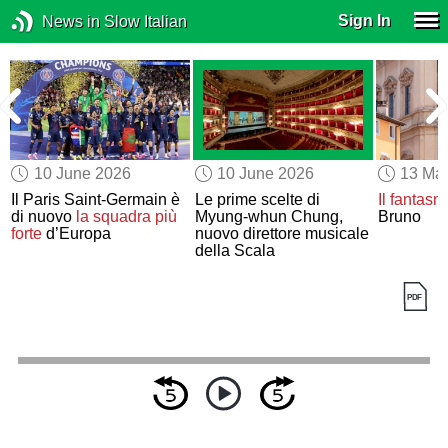
Sign In
News in Slow Italian
10 June 2026
10 June 2026
13 Ma
Il Paris Saint-Germain è
Le prime scelte di
Il fantasm
a
di nuovo
la squadra più
Myung-whun Chung,
Bruno
forte
d’Europa
nuovo direttore musicale
della Scala