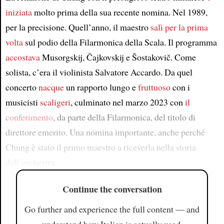
iniziata
molto prima della sua recente nomina. Nel 1989,
per la precisione. Quell’anno, il maestro
salì per la prima
volta
sul podio della Filarmonica della Scala. Il programma
accostava
Musorgskij, Čajkovskij e Šostakovič. Come
solista, c’era il violinista Salvatore Accardo. Da quel
concerto
nacque
un rapporto lungo e
fruttuoso
con i
musicisti
scaligeri
, culminato nel marzo 2023 con
il
conferimento
, da parte della Filarmonica, del titolo di
direttore emerito. Una nomina importante, anche perché
Chung è stato il primo maestro a riceverla nella storia
dell’orchestra.
Continue the conversation
Go further and experience the full content — and