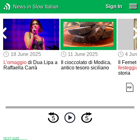
Sign In
News in Slow Italian
18 June 2025
11 June 2025
4 Jun
L’omaggio
di Dua Lipa a
Il cioccolato di Modica,
Il Fernet
Raffaella Carrà
antico tesoro siciliano
festeggia
storia
TEXT SIZE