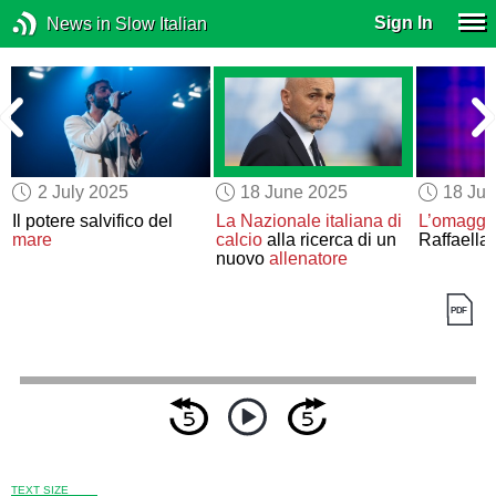
Sign In
News in Slow Italian
2 July 2025
18 June 2025
18 Ju
Il potere salvifico del
La Nazionale italiana di
L’omaggi
mare
calcio
alla ricerca di un
Raffaella
nuovo
allenatore
TEXT SIZE