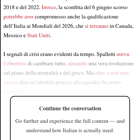
2018 e del 2022.
Invece
, la sconfitta del 6 giugno scorso
potrebbe aver
compromesso anche la qualificazione
dell’Italia ai Mondiali del 2026, che
si terranno
in Canada,
Messico e
Stati Uniti
.
I segnali di crisi erano evidenti da tempo. Spalletti
aveva
l’obiettivo
di cambiare tutto,
attuando
una vera rivoluzione
sul piano della mentalità e del gioco. Ma
oltre a non aver
saputo
dare un’identità precisa alla squadra, ha avuto
evidenti p
Continue the conversation
Go further and experience the full content — and
understand how Italian is actually used.