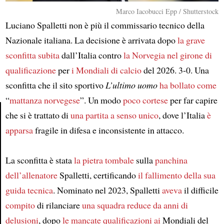
Marco Iacobucci Epp / Shutterstock
Luciano Spalletti non è più il commissario tecnico della
Nazionale italiana. La decisione è arrivata dopo
la grave
sconfitta
subita
dall’Italia contro
la Norvegia
nel girone di
qualificazione
per
i Mondiali di calcio
del 2026. 3-0. Una
sconfitta che il sito sportivo
L’ultimo uomo
ha bollato come
“
mattanza norvegese
”. Un modo
poco cortese
per far capire
che si è trattato di
una partita a senso unico
, dove l’Italia
è
apparsa
fragile in difesa e inconsistente in attacco.
Article
La sconfitta è stata
la pietra tombale
sulla
panchina
dell’allenatore
Spalletti, certificando
il fallimento della sua
guida tecnica
. Nominato nel 2023, Spalletti
aveva
il difficile
compito
di rilanciare
una squadra reduce da anni di
delusioni
, dopo
le mancate qualificazioni ai
Mondiali del