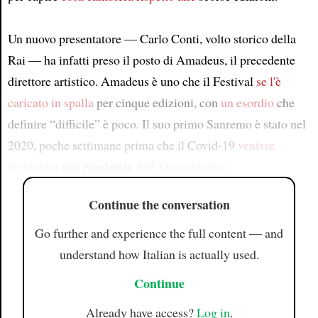
Un nuovo presentatore — Carlo Conti, volto storico della
Rai — ha infatti preso il posto di Amadeus, il precedente
direttore artistico. Amadeus è uno che il Festival
se l'è
caricato in spalla
per cinque edizioni, con
un esordio
che
definire “difficile” è poco. Il suo primo Sanremo è stato nel
2020, poche settimane prima che il Covid-19
venisse
dichiarato
una pandemia
dall’Organizzazio
Continue the conversation
Go further and experience the full content — and
understand how Italian is actually used.
Continue
Already have access?
Log in
.