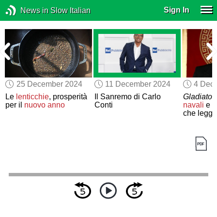
Sign In
News in Slow Italian
25 December 2024
11 December 2024
4 Dec
Le
lenticchie
, prosperità
Il Sanremo di Carlo
Gladiator 
per il
nuovo anno
Conti
navali
e a
che leggo