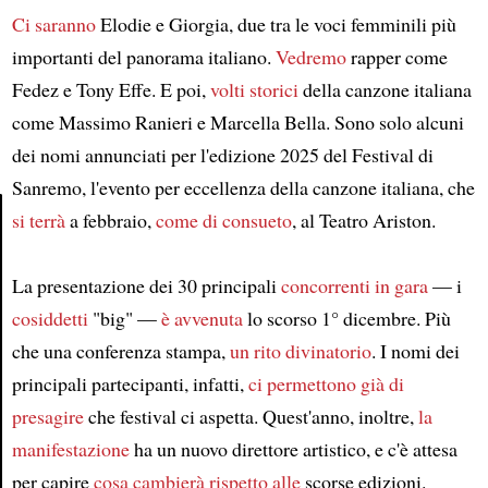
Ci saranno
Elodie e Giorgia, due tra le voci femminili più
importanti del panorama italiano.
Vedremo
rapper come
Fedez e Tony Effe. E poi,
volti storici
della canzone italiana
come Massimo Ranieri e Marcella Bella. Sono solo alcuni
dei nomi annunciati per l'edizione 2025 del Festival di
Sanremo, l'evento per eccellenza della canzone italiana, che
si terrà
a febbraio,
come di consueto
, al Teatro Ariston.
Article
La presentazione dei 30 principali
concorrenti in gara
— i
cosiddetti
"big" —
è avvenuta
lo scorso 1° dicembre. Più
che una conferenza stampa,
un rito divinatorio
. I nomi dei
principali partecipanti, infatti,
ci permettono già
di
presagire
che festival ci aspetta. Quest'anno, inoltre,
la
manifestazione
ha un nuovo direttore artistico, e c'è attesa
per capire
cosa cambierà
rispetto alle
scorse edizioni.