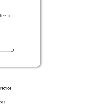
ian is
 Notice
ces