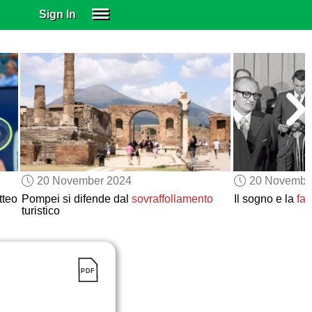
Sign In
SIGN IN
SUBSCRIBE
EDUCATIONAL LICENSES
GIFT CARDS
OTHER LANGUAGES
ABOUT US
ALEXA
20 November 2024
20 Novembe
ADJUST COLORS
tteo
Pompei si difende dal
sovraffollamento
Il sogno e la
fat
turistico