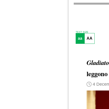
TEXT SIZE
aa
AA
Gladiato
leggono 
4 Decem