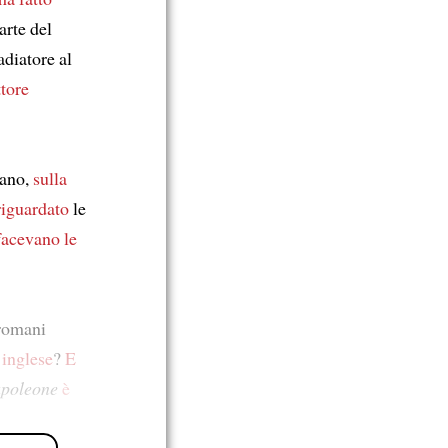
arte del
ladiatore al
ttore
mano,
sulla
riguardato
le
 facevano
le
 romani
 inglese
?
E
poleone
è