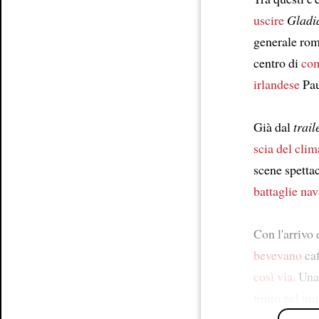
uscire
Gladia
generale rom
centro di
com
irlandese
Pau
Già dal
trail
scia del
clim
scene spetta
battaglie nav
Con l'arrivo 
bevevano
caf
così via
. Una
finito nel mi