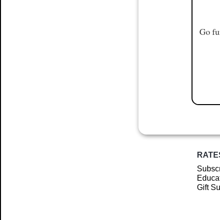
Go fu
RATE
Subscr
Educat
Gift S