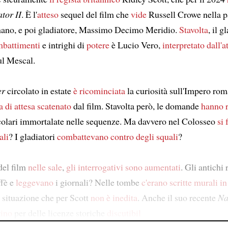
tor II
. È l'
atteso
sequel del film che
vide
Russell Crowe nella p
ano, e poi gladiatore, Massimo Decimo Meridio.
Stavolta
, il g
battimenti
e intrighi di
potere
è Lucio Vero,
interpretato dall'a
l Mescal.
er
circolato in estate
è ricominciata
la curiosità sull'Impero ro
a di attesa scatenato
dal film. Stavolta però, le domande
hanno 
colari immortalate nelle sequenze. Ma davvero nel Colosseo
si
ali
? I gladiatori
combattevano contro degli squali
?
del film
nelle sale
,
gli interrogativi sono aumentati
. Gli antichi
fè e
leggevano
i giornali? Nelle tombe
c'erano scritte murali in
 situazione che per Scott
non è inedita
. Anche il suo recente
Na
rino
per delle licenze storiche
discutibil