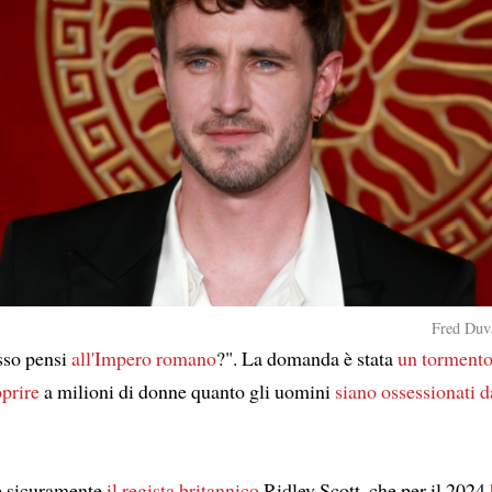
Fred Duva
sso pensi
all'Impero romano
?". La domanda è stata
un torment
prire
a milioni di donne quanto gli uomini
siano ossessionati d
'è sicuramente
il regista britannico
Ridley Scott, che per il 2024