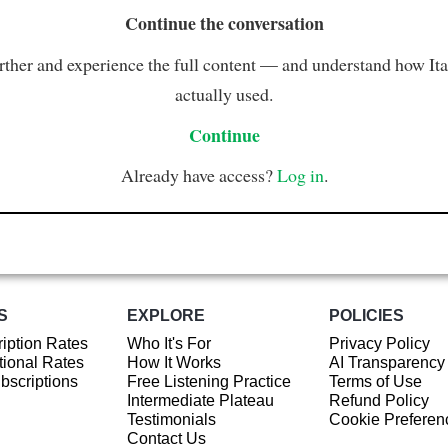
Continue the conversation
rther and experience the full content — and understand how Ital
actually used.
Continue
Already have access?
Log in
.
S
EXPLORE
POLICIES
iption Rates
Who It's For
Privacy Policy
ional Rates
How It Works
AI Transparency
ubscriptions
Free Listening Practice
Terms of Use
Intermediate Plateau
Refund Policy
Testimonials
Cookie Preferen
Contact Us