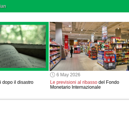
ian
6 May 2026
 dopo il disastro
Le previsioni al ribasso
del Fondo
Monetario Internazionale