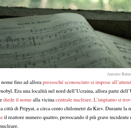
Antonio Batini
 nome fino ad allora
pressoché sconosciuto
si impose all’atten
nobyl. Era una località nel nord dell’Ucraina, allora parte dell
he
diede il nome
alla vicina
centrale nucleare
.
L’impianto si tro
la città di Pripyat, a circa cento chilometri da Kiev. Durante la 
se
il reattore numero quattro, provocando il più grave incidente n
nucleare.