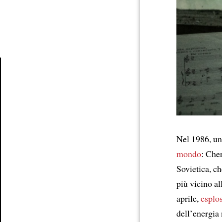
Article
Nel 1986, un
mondo
: Cher
Sovietica, c
più vicino al
aprile,
esplo
dell’energia 