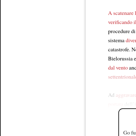
A scatenare 
verificando 
procedure di
sistema
dive
catastrofe. 
Bielorussia 
dal vento
anc
settentrional
Ad
aggravar
portata
dell’
Go fu