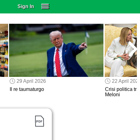
Sign In
SIGN IN
SUBSCRIBE
EDUCATIONAL LICENSES
GIFT CARDS
OTHER LANGUAGES
ABOUT US
ALEXA
29 April 2026
22 April 202
ADJUST COLORS
Il re taumaturgo
Crisi politica t
Meloni