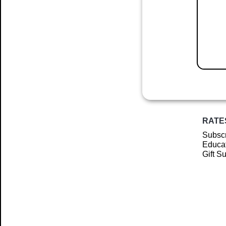
RATE
Subscr
Educat
Gift S