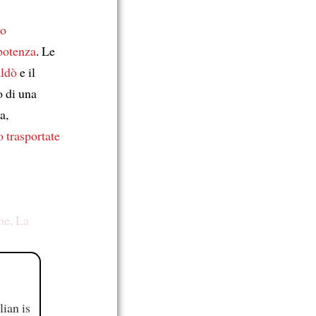
no
potenza
. Le
aldò
e il
o di una
a,
 trasportate
che
.
La
ian is