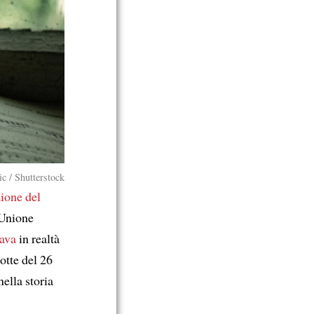
c / Shutterstock
zione del
’Unione
vava
in realtà
notte del 26
ella storia