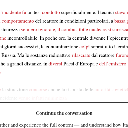
l’incidente
fu
un test
condotto
superficialmente. I tecnici
stava
il comportamento
del reattore in condizioni particolari, a
bassa 
 sicurezza
vennero ignorate
,
il combustibile nucleare si surrisc
nne
incontrollabile. In poche ore, la centrale divenne l’epicentr
Nei giorni successivi, la contaminazione
colpì
soprattutto Ucrain
e Russia. Ma le sostanze radioattive
rilasciate
dal reattore
furono
he a grandi distanze, in
diversi
Paesi d’Europa e
dell’emisfero
e
.
e
la situazione
concorse
anche la risposta delle
autorità sovieti
incidente
venne infatti minimizza
Continue the conversation
rther and experience the full content — and understand how Ital