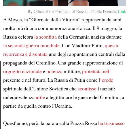
By Office of the President of Russia - Public Domain,
Link
A Mosca, la “Giornata della Vittoria” rappresenta da anni
molto più di una commemorazione storica. Il 9 maggio, la
Russia celebra
la sconfitta
della Germania nazista durante
la seconda guerra mondiale
. Con Vladimir Putin,
questa
ricorrenza è diventata
uno degli appuntamenti centrali della
propaganda del Cremlino. Una grande rappresentazione di
orgoglio nazionale
e
potenza
militare,
proiettata nel
Article
presente e nel futuro. La Russia di Putin come
l’erede
spirituale dell’Unione Sovietica che
sconfisse
i nazisti:
un’equivalenza
utile
a legittimare le guerre del Cremlino, a
partire da quella contro l'Ucraina.
Quest’anno, però, la parata sulla Piazza Rossa
ha trasmesso