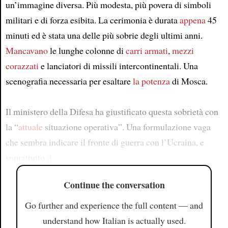
un’immagine diversa. Più modesta, più povera di simboli
militari e di forza esibita. La cerimonia è durata
appena
45
minuti ed è stata una delle più sobrie degli ultimi anni.
Mancavano
le lunghe colonne di
carri armati
,
mezzi
corazzati
e lanciatori di missili intercontinentali. Una
scenografia necessaria per esaltare
la potenza
di Mosca.
Il ministero della Difesa ha giustificato questa sobrietà con
la “
attuale
situazione operativa”. Una formulazione vaga
che sembra indicare il fronte di guerra con l’Ucraina, e
soprattutto
il
Continue the conversation
Go further and experience the full content — and
understand how Italian is actually used.