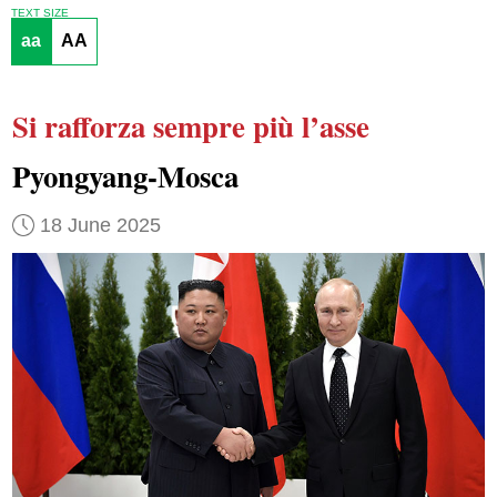
TEXT SIZE
aa
AA
Si rafforza sempre più
l’asse
Pyongyang-Mosca
18 June 2025