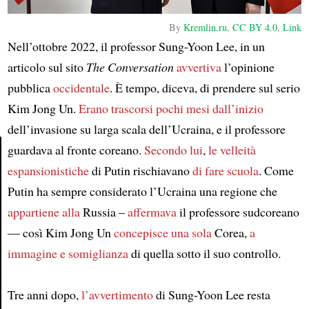
By
Kremlin.ru
,
CC BY 4.0
,
Link
Nell’ottobre 2022, il professor Sung-Yoon Lee, in un
articolo sul sito
The Conversation
avvertiva
l’opinione
pubblica
occidentale
. È tempo, diceva, di prendere sul serio
Kim Jong Un.
Erano trascorsi pochi mesi
dall’inizio
dell’invasione su larga scala dell’Ucraina, e il professore
guardava al fronte coreano.
Secondo lui
,
le velleità
espansionistiche
di Putin rischiavano
di fare scuola
. Come
Article
Putin ha sempre considerato l’Ucraina una regione che
appartiene alla
Russia –
affermava
il professore sudcoreano
— così Kim Jong Un
concepisce una sola
Corea,
a
immagine e somiglianza
di quella sotto il suo controllo.
Tre anni dopo,
l’avvertimento
di Sung-Yoon Lee resta