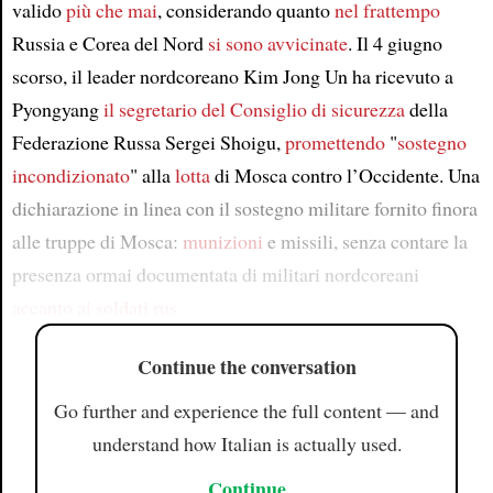
valido
più che mai
, considerando quanto
nel frattempo
Russia e Corea del Nord
si sono avvicinate
. Il 4 giugno
scorso, il leader nordcoreano Kim Jong Un ha ricevuto a
Pyongyang
il segretario del Consiglio di sicurezza
della
Federazione Russa Sergei Shoigu,
promettendo
"
sostegno
incondizionato
" alla
lotta
di Mosca contro l’Occidente. Una
dichiarazione in linea con il sostegno militare fornito finora
alle truppe di Mosca:
munizioni
e missili, senza contare la
presenza ormai documentata di militari nordcoreani
accanto ai soldati rus
Continue the conversation
Go further and experience the full content — and
understand how Italian is actually used.
Continue