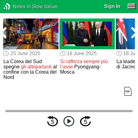
Sign In
News in Slow Italian
25 June 2025
18 June 2025
18 Ju
La Corea del Sud
Si rafforza sempre più
La leader
spegne
gli altoparlanti
al
l’asse
Pyongyang-
di Jacind
confine con la Corea del
Mosca
Nord