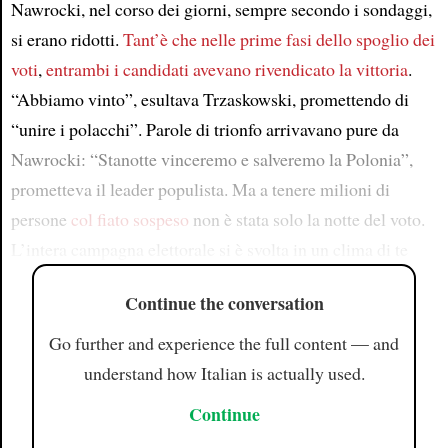
Nawrocki, nel corso dei giorni, sempre secondo i sondaggi,
si erano ridotti.
Tant’è che nelle prime fasi dello spoglio dei
voti
,
entrambi i candidati avevano rivendicato la vittoria
.
“Abbiamo vinto”, esultava Trzaskowski, promettendo di
“unire i polacchi”. Parole di trionfo arrivavano pure da
Nawrocki: “Stanotte vinceremo e salveremo la Polonia”,
prometteva il leader populista. Ma a tenere milioni di
persone
col fiato sospeso
non è stata solo la notte del voto.
L’intera campagna elettorale si è svolta in un clima di te
Continue the conversation
Go further and experience the full content — and
understand how Italian is actually used.
Continue