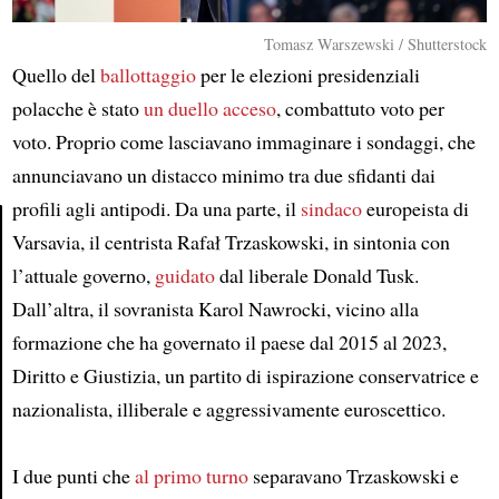
Tomasz Warszewski / Shutterstock
Quello del
ballottaggio
per le elezioni presidenziali
polacche è stato
un duello acceso
, combattuto voto per
voto. Proprio come lasciavano immaginare i sondaggi, che
annunciavano un distacco minimo tra due sfidanti dai
profili agli antipodi. Da una parte, il
sindaco
europeista di
Varsavia, il centrista Rafał Trzaskowski, in sintonia con
Article
l’attuale governo,
guidato
dal liberale Donald Tusk.
Dall’altra, il sovranista Karol Nawrocki, vicino alla
formazione che ha governato il paese dal 2015 al 2023,
Diritto e Giustizia, un partito di ispirazione conservatrice e
nazionalista, illiberale e aggressivamente euroscettico.
I due punti che
al primo turno
separavano Trzaskowski e