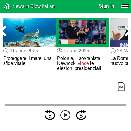
Sign In
News in Slow Italian
11 June 2025
4 June 2025
28 Ma
Proteggere il mare, una
Polonia, il sovranista
La Romani
sfida vitale
Nawrocki
vince
le
nuovo pre
elezioni presidenziali