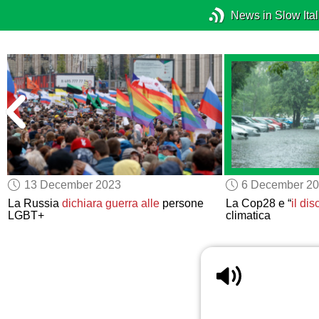
News in Slow Ital
13 December 2023
6 December 2
La Russia
dichiara guerra alle
persone
La Cop28 e “
il dis
LGBT+
climatica