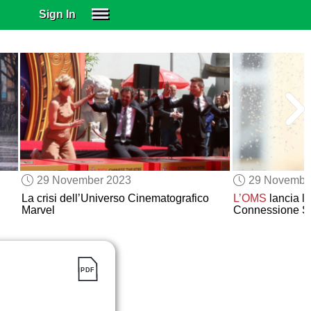
Sign In
SIGN IN
SUBSCRIBE
EDUCATIONAL LICENSES
GIFT CARDS
OTHER LANGUAGES
ABOUT US
ALEXA
29 November 2023
29 Novembe
ADJUST COLORS
La crisi dell’Universo Cinematografico
L’OMS
lancia l
Marvel
Connessione S