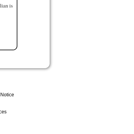
ian is
 Notice
ces