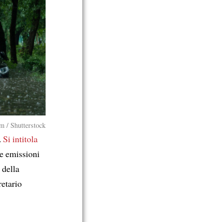
m / Shutterstock
.
Si intitola
le emissioni
 della
retario