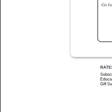
Go fu
RATE
Subscr
Educat
Gift S