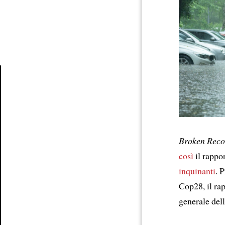
Article
Broken Reco
così
il rapp
inquinanti
. 
Cop28, il ra
generale del