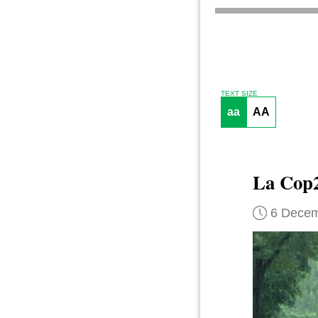
TEXT SIZE
aa
AA
La Cop2
6 Decem