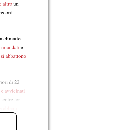
e altro
un
record
za climatica
rimandati
e
 si abbattono
iori di 22
i è avvicinati
Centre for
vrebbero