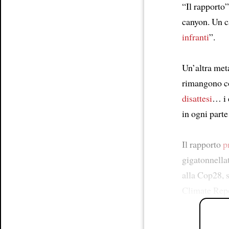
“Il rapporto”
canyon. Un 
infranti
”.
Un’altra meta
rimangono c
disattesi
… i 
in ogni part
Il rapporto
p
gigatonnellat
alla Cop28, s
Climate Rep