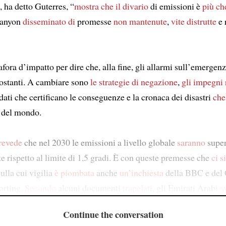
, ha detto Guterres, “
mostra che
il divario
di emissioni è
più ch
canyon
disseminato di
promesse
non mantenute
,
vite distrutte
e 
fora d’impatto per dire che, alla fine, gli allarmi sull’emergen
ostanti. A cambiare sono
le strategie di negazione
,
gli impegni
dati che certificano le conseguenze e la cronaca dei disastri
che
e del mondo.
revede
che nel 2030 le emissioni a livello globale
saranno
super
e rispetto al limite di 1,5 gradi. È con queste premesse che
ci s
ulla cui vigilia
è piombata
anche
un’inchiesta
della BBC e del 
orting.
Secondo
alcuni documenti
trapelati
, gli Emirati Arabi
a
Continue the conversation