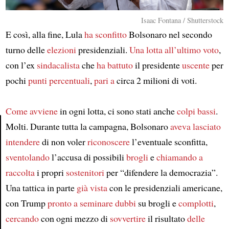
Isaac Fontana / Shutterstock
E così, alla fine, Lula
ha sconfitto
Bolsonaro nel secondo
turno delle
elezioni
presidenziali.
Una lotta all’ultimo voto
,
con l’ex
sindacalista
che
ha battuto
il presidente
uscente
per
pochi
punti percentuali
,
pari a
circa 2 milioni di voti.
Come avviene
in ogni lotta, ci sono stati anche
colpi bassi
.
Molti. Durante tutta la campagna, Bolsonaro
aveva lasciato
intendere
di non voler
riconoscere
l’eventuale sconfitta,
Article
sventolando
l’accusa di possibili
brogli
e
chiamando a
raccolta
i propri
sostenitori
per “difendere la democrazia”.
Una tattica in parte
già vista
con le presidenziali americane,
con Trump
pronto a seminare dubbi
su brogli e
complotti
,
cercando
con ogni mezzo di
sovvertire
il risultato
delle