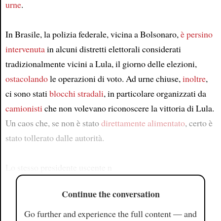
urne
.
In Brasile, la polizia federale, vicina a Bolsonaro,
è persino
intervenuta
in alcuni distretti elettorali considerati
tradizionalmente vicini a Lula, il giorno delle elezioni,
ostacolando
le operazioni di voto. Ad urne chiuse,
inoltre
,
ci sono stati
blocchi stradali
, in particolare organizzati da
camionisti
che non volevano riconoscere la vittoria di Lula.
Un caos che, se non è stato
direttamente alimentato
, certo è
stato tollerato dalle autorità.
Lo stesso presidente uscente n
Continue the conversation
Go further and experience the full content — and