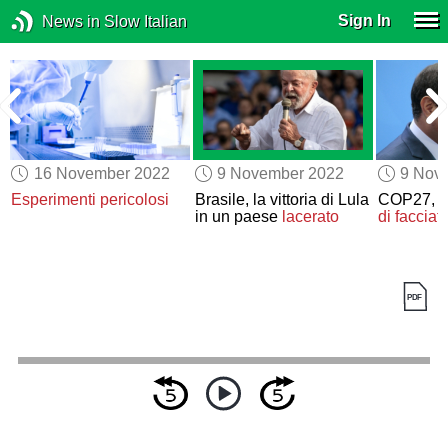
Sign In
News in Slow Italian
16 November 2022
9 November 2022
9 Nov
Esperimenti pericolosi
Brasile, la vittoria di Lula
COP27,
a
in un paese
lacerato
di facciat