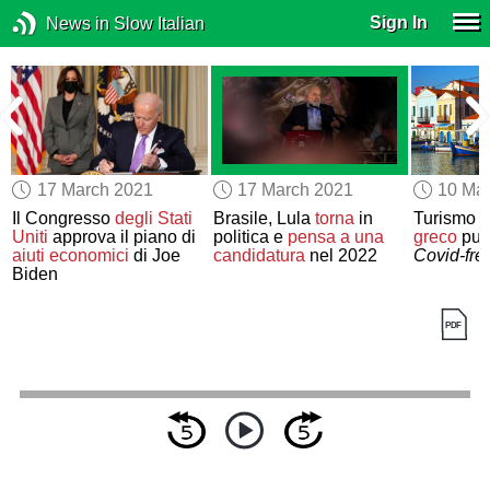
Sign In
News in Slow Italian
17 March 2021
17 March 2021
10 Ma
Il Congresso
degli Stati
Brasile, Lula
torna
in
Turismo 
Uniti
approva il piano di
politica e
pensa a
una
greco
punt
aiuti economici
di Joe
candidatura
nel 2022
Covid-fre
Biden