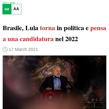
TEXT SIZE
aa
AA
Brasile, Lula
torna
in politica e
pensa
a
una candidatura
nel 2022
17 March 2021