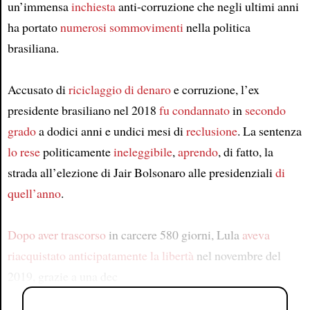
un’immensa
inchiesta
anti-corruzione che negli ultimi anni
ha portato
numerosi
sommovimenti
nella politica
brasiliana.
Accusato di
riciclaggio di denaro
e corruzione, l’ex
presidente brasiliano nel 2018
fu condannato
in
secondo
grado
a dodici anni e undici mesi di
reclusione
. La sentenza
lo rese
politicamente
ineleggibile
,
aprendo
, di fatto, la
strada all’elezione di Jair Bolsonaro alle presidenziali
di
quell’anno
.
Dopo aver trascorso
in carcere 580 giorni, Lula
aveva
riacquistato
anticipatamente
la libertà
nel novembre del
2019, grazie a una dec