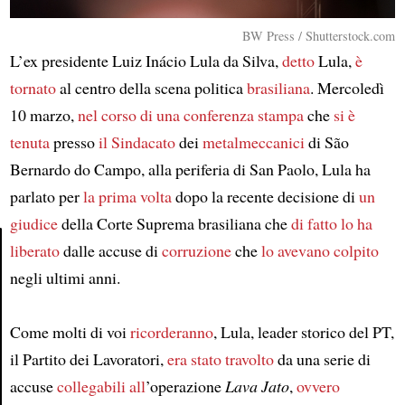
BW Press / Shutterstock.com
L’ex presidente Luiz Inácio Lula da Silva,
detto
Lula,
è
tornato
al centro della scena politica
brasiliana
. Mercoledì
10 marzo,
nel corso di
una conferenza stampa
che
si è
tenuta
presso
il Sindacato
dei
metalmeccanici
di São
Bernardo do Campo, alla periferia di San Paolo, Lula ha
parlato per
la prima volta
dopo la recente decisione di
un
giudice
della Corte Suprema brasiliana che
di fatto
lo ha
liberato
dalle accuse di
corruzione
che
lo avevano colpito
negli ultimi anni.
Article
Come molti di voi
ricorderanno
, Lula, leader storico del PT,
il Partito dei Lavoratori,
era stato travolto
da una serie di
accuse
collegabili all
’operazione
Lava Jato
,
ovvero