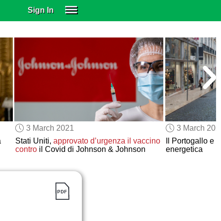
Sign In
SIGN IN
SUBSCRIBE
EDUCATIONAL LICENSES
GIFT CARDS
OTHER LANGUAGES
ABOUT US
ALEXA
3 March 2021
3 March 202
ADJUST COLORS
a
Stati Uniti,
approvato d’urgenza
il vaccino
Il Portogallo e 
contro
il Covid di Johnson & Johnson
energetica