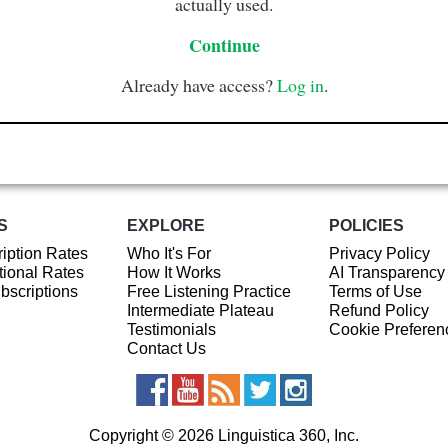
actually used.
Continue
Already have access?
Log in
.
S
EXPLORE
POLICIES
iption Rates
Who It's For
Privacy Policy
ional Rates
How It Works
AI Transparency
ubscriptions
Free Listening Practice
Terms of Use
Intermediate Plateau
Refund Policy
Testimonials
Cookie Preferen
Contact Us
Copyright © 2026 Linguistica 360, Inc.