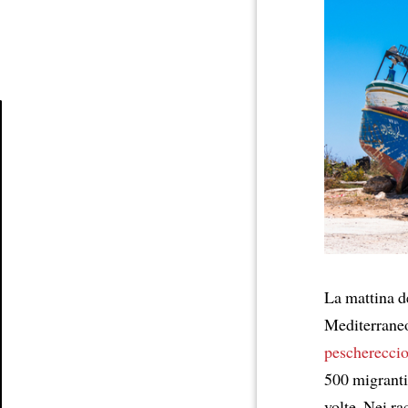
Article
La mattina d
Mediterraneo
pescherecci
500 migranti 
volte. Nei ra