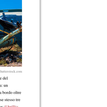
Shutterstock.com
e del
a: un
a bordo oltre
se stesso tre
te:
il brillio