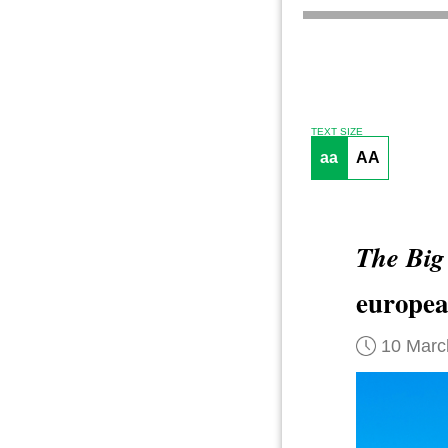
TEXT SIZE
aa
AA
The Big
europea
10 Marc