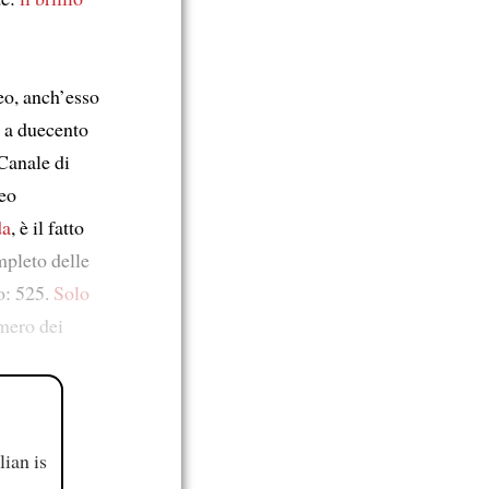
reo, anch’esso
e a duecento
Canale di
eo
da
, è il fatto
pleto delle
o: 525.
Solo
umero dei
ian is