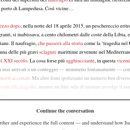
 porto di Lampedusa. Così vicine…
ezzo dopo
, nella notte del 18 aprile 2015, un peschereccio erit
ranti, si inabissava, a cento chilometri dalle coste della Libia, 
liane. Il naufragio,
che passerà alla storia
come la ‘tragedia nel 
à una delle più gravi
sciagure
marittime avvenute nel Mediterran
del XXI secolo
. La cosa forse più
agghiacciante
, in questa
vicen
ia mai arrivati a un conteggio — nemmeno lontanamente — com
 morti accertati
. Ma altre fonti ipotizzano un numero ben divers
ssuti alla tragedia
, mentre un fitto velo di mistero avvolge il n
e s
Continue the conversation
rther and experience the full content — and understand how Ital