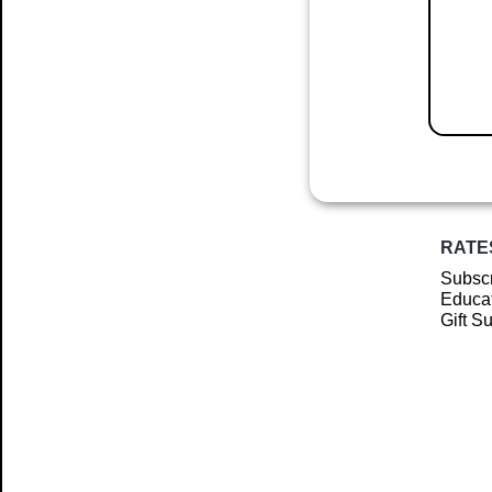
RATE
Subscr
Educat
Gift S