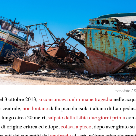
penofoto / 
el 3 ottobre 2013,
si consumava un’immane tragedia
nelle acqu
 centrale,
non lontano
dalla piccola isola italiana di Lampedus
o
lungo circa 20 metri,
salpato dalla Libia due giorni prima
con 
di origine eritrea ed etiope,
colava a picco
, dopo aver girato su 
cconti dei superstiti del
naufragio
ci sarà un’immagine ricorren