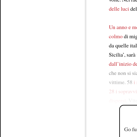
delle luci
del
Un anno e m
colmo
di mig
da quelle ita
Sicilia’, sar
dall’inizio 
che non si s
vittime. 58
i
28 i sopravvi
dispersi
. Vit
Go fu