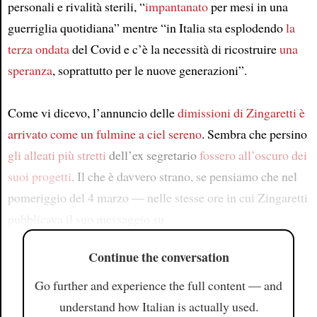
personali e rivalità sterili, “
impantanato
per mesi in una
guerriglia quotidiana” mentre “in Italia sta esplodendo
la
terza ondata
del Covid e c’è la necessità di ricostruire
una
speranza
, soprattutto per le nuove generazioni”.
Come vi dicevo, l’annuncio delle
dimissioni di Zingaretti
è
arrivato come un fulmine a ciel sereno
. Sembra che persino
gli alleati più stretti
dell’ex segretario
fossero all’oscuro dei
suoi progetti
. Il che è davvero strano, se pensiamo che nel
pomeriggio del 4 marzo — nelle stesse ore in cui Zingaretti
pubblicava il suo messaggio su
Continue the conversation
Go further and experience the full content — and
understand how Italian is actually used.