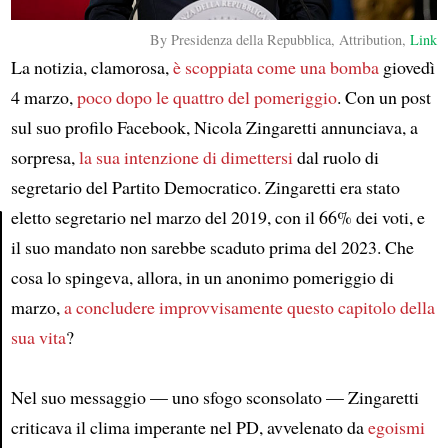
By
Presidenza della Repubblica, Attribution,
Link
La notizia, clamorosa,
è scoppiata come una bomba
giovedì
4 marzo,
poco dopo le quattro del pomeriggio
. Con un post
sul suo profilo Facebook, Nicola Zingaretti annunciava, a
sorpresa,
la sua intenzione di dimettersi
dal ruolo di
segretario del Partito Democratico. Zingaretti era stato
eletto segretario nel marzo del 2019, con il 66% dei voti, e
il suo mandato non sarebbe scaduto prima del 2023. Che
Article
cosa lo spingeva, allora, in un anonimo pomeriggio di
marzo,
a concludere improvvisamente questo capitolo
della
sua vita
?
Nel suo messaggio — uno sfogo sconsolato — Zingaretti
criticava il clima imperante nel PD, avvelenato da
egoismi