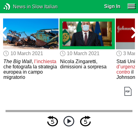
Sign In
News in Slow Italian
10 March 2021
10 March 2021
3 Mar
o
The Big Wall
,
l’inchiesta
Nicola Zingaretti,
Stati Unit
che fotografa la strategia
dimissioni a sorpresa
d’urgenz
europea in campo
contro
il 
migratorio
Johnson 