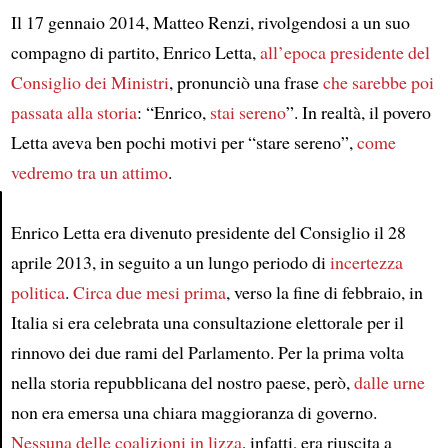
Il 17 gennaio 2014, Matteo Renzi, rivolgendosi a un suo
compagno di partito, Enrico Letta,
all’epoca presidente del
Consiglio dei Ministri
, pronunciò una frase
che sarebbe poi
passata alla storia
: “Enrico,
stai sereno
”. In realtà, il povero
Letta aveva ben pochi motivi per “stare sereno”,
come
vedremo tra un attimo
.
Enrico Letta era divenuto presidente del Consiglio il 28
Article
aprile 2013, in seguito a un lungo periodo di
incertezza
politica
.
Circa due mesi prima
, verso la fine di febbraio, in
Italia si era celebrata una consultazione elettorale per il
rinnovo dei due rami del Parlamento. Per la prima volta
nella storia repubblicana del nostro paese, però,
dalle urne
non era emersa una chiara maggioranza di governo.
Nessuna delle coalizioni in lizza
, infatti, era riuscita a