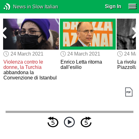
Sign In
News in Slow Italian
24 March 2021
24 March 2021
24 Ma
Violenza contro le
Enrico Letta ritorna
La rivoluz
donne
,
la Turchia
dall’esilio
Piazzolla
abbandona la
Convenzione di Istanbul