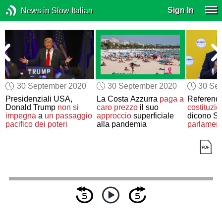
Sign In
News in Slow Italian
30 September 2020
30 September 2020
30 Se
Presidenziali USA,
La Costa Azzurra
paga a
Referen
Donald Trump
non si
caro prezzo
il suo
costituzio
impegna
a
un passaggio
approccio
superficiale
dicono Sì
pacifico dei poteri
alla pandemia
parlament