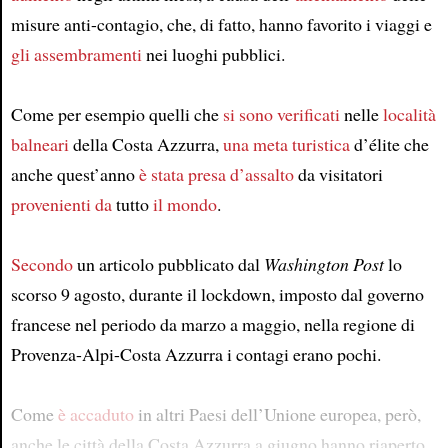
misure anti-contagio, che, di fatto, hanno favorito i viaggi e
gli assembramenti
nei luoghi pubblici.
Come per esempio quelli che
si sono verificati
nelle
località
balneari
della Costa Azzurra,
una meta turistica
d’élite che
anche quest’anno
è stata presa d’assalto
da visitatori
provenienti da
tutto
il mondo
.
Secondo
un articolo pubblicato dal
Washington Post
lo
scorso 9 agosto, durante il lockdown, imposto dal governo
francese nel periodo da marzo a maggio, nella regione di
Provenza-Alpi-Costa Azzurra i contagi erano pochi.
Come
è accaduto
in altri Paesi dell’Unione europea, però,
anche le città della Costa Azzurra a giugno hanno riaperto