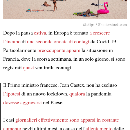
4kclips / Shutterstock.com
Dopo la pausa
estiva
, in Europa è tornato
a crescere
l’incubo
di
una seconda ondata di contagi
da Covid-19.
Particolarmente
preoccupante
appare
la situazione in
Francia, dove la scorsa settimana, in un solo giorno, si sono
registrati
quasi
ventimila contagi.
Il Primo ministro francese, Jean Castex, non ha escluso
l’ipotesi
di un nuovo lockdown,
qualora
la pandemia
Article
dovesse aggravarsi
nel Paese.
I casi
giornalieri
effettivamente
sono apparsi in costante
aumento
negli ultimi mesi, a causa dell’
allentamento
delle