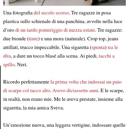
Una fotografia
del secolo scorso
. Tre ragazze in posa
plastica sullo schienale di una panchina, avvolte nella luce
d’oro
di un tardo pomeriggio di mezza estate
. Tre ragazze:
due bionde (
tinte
) e una mora (naturale). Crop top, jeans
attillati, trucco impeccabile. Una sigaretta (
spenta
)
tra le
dita
, a dare un tocco blasé alla scena. Ai piedi,
tacchi a
spillo
. Neri.
Ricordo perfettamente
la prima volta che indossai un paio
Article
di scarpe col tacco alto
.
Avevo diciassette anni
. E le scarpe,
in realtà, non erano mie. Me le aveva prestate, insieme alla
sigaretta, la mia amica Sveva.
Un’emozione nuova, una leggera vertigine, indossare quelle