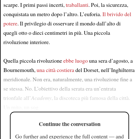
scarpe. I primi passi incerti,
traballanti
. Poi, la sicurezza,
conquistata un metro dopo l’altro. L’euforia.
Il brivido del
potere
. Il privilegio di osservare il mondo dall’alto di
quegli otto o dieci centimetri in più. Una piccola
rivoluzione interiore.
Quella piccola rivoluzione
ebbe luogo
una sera d’agosto, a
Bournemouth,
una città costiera
del Dorset, nell’Inghilterra
meridionale. Non era, naturalmente, una rivoluzione fine a
se stessa. No. L’obiettivo della serata era un’entrata
trionfale all’
Academy
, la discoteca più famosa della città.
Un mito, un sog
Continue the conversation
Go further and experience the full content — and