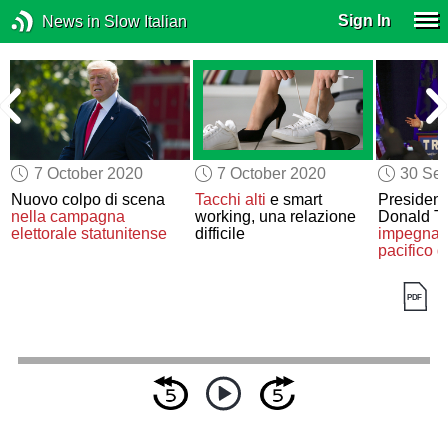
Sign In
News in Slow Italian
7 October 2020
7 October 2020
30 Se
Nuovo colpo di scena
Tacchi alti
e smart
Presidenz
nella campagna
working, una relazione
Donald T
elettorale statunitense
difficile
impegna
pacifico d