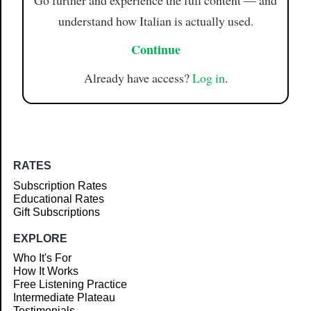
Go further and experience the full content — and
understand how Italian is actually used.
Continue
Already have access?
Log in
.
RATES
Subscription Rates
Educational Rates
Gift Subscriptions
EXPLORE
Who It's For
How It Works
Free Listening Practice
Intermediate Plateau
Testimonials