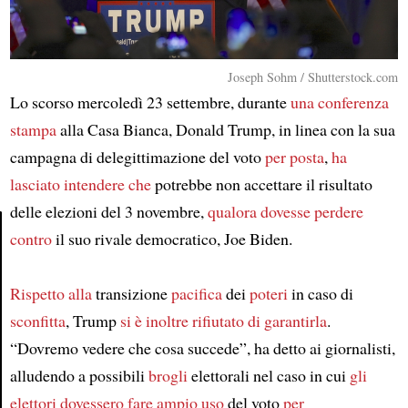
Joseph Sohm / Shutterstock.com
Lo scorso mercoledì 23 settembre, durante
una conferenza
stampa
alla Casa Bianca, Donald Trump, in linea con la sua
campagna di delegittimazione del voto
per posta
,
ha
lasciato intendere che
potrebbe non accettare il risultato
delle elezioni del 3 novembre,
qualora dovesse perdere
contro
il suo rivale democratico, Joe Biden.
Article
Rispetto alla
transizione
pacifica
dei
poteri
in caso di
sconfitta
, Trump
si è inoltre rifiutato di garantirla
.
“Dovremo vedere che cosa succede”, ha detto ai giornalisti,
alludendo a possibili
brogli
elettorali nel caso in cui
gli
elettori
dovessero fare ampio uso
del voto
per