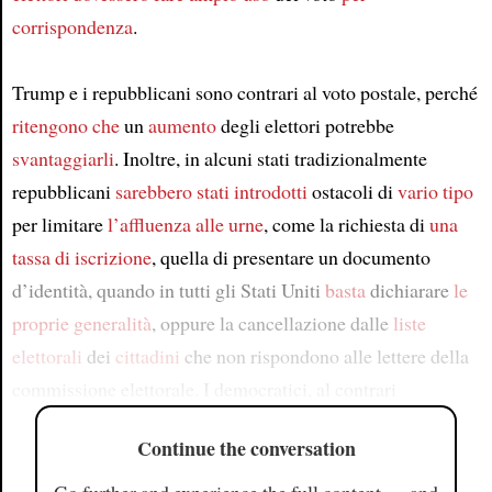
corrispondenza
.
Trump e i repubblicani sono contrari al voto postale, perché
ritengono che
un
aumento
degli elettori potrebbe
svantaggiarli
. Inoltre, in alcuni stati tradizionalmente
repubblicani
sarebbero stati introdotti
ostacoli di
vario tipo
per limitare
l’affluenza alle urne
, come la richiesta di
una
tassa di iscrizione
, quella di presentare un documento
d’identità, quando in tutti gli Stati Uniti
basta
dichiarare
le
proprie generalità
, oppure la cancellazione dalle
liste
elettorali
dei
cittadini
che non rispondono alle lettere della
commissione elettorale. I democratici, al contrari
Continue the conversation