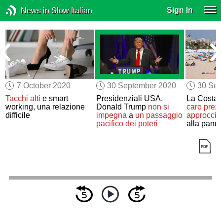
Sign In
News in Slow Italian
7 October 2020
30 September 2020
30 Se
Tacchi alti
e smart
Presidenziali USA,
La Costa
working, una relazione
Donald Trump
non si
caro prez
difficile
impegna
a
un passaggio
approccio
pacifico dei poteri
alla pand