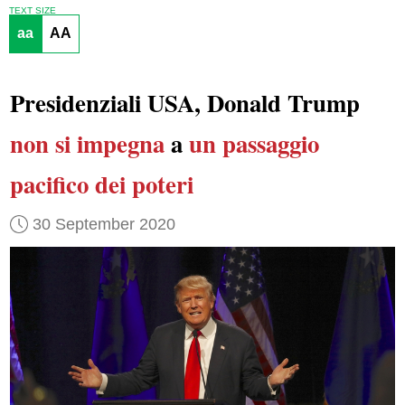
TEXT SIZE
aa
AA
Presidenziali USA, Donald Trump
non si impegna
a
un passaggio
pacifico dei poteri
30 September 2020