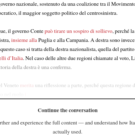
governo nazionale, sostenuto da una coalizione tra il Movimento 
ratico, il maggior soggetto politico del centrosinistra.
ue, il governo Conte
può tirare un sospiro di sollievo
, perché l
istra,
insieme alla
Puglia e alla Campania. A destra sono invece 
questo caso si tratta della destra nazionalista, quella del partit
lli d’Italia
. Nel caso delle altre due regioni chiamate al voto, L
ttoria della destra è una conferma.
el Veneto
merita
una riflessione a parte, perché questa regione 
o nel ruolo
i
Continue the conversation
rther and experience the full content — and understand how Ital
actually used.