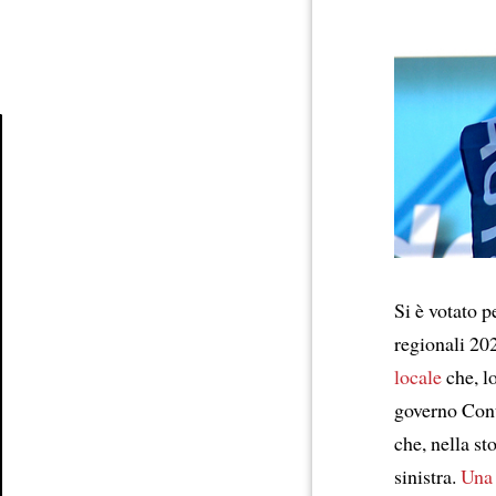
Article
Si è votato p
regionali 20
locale
che, lo
governo Conte
che, nella st
sinistra.
Una 