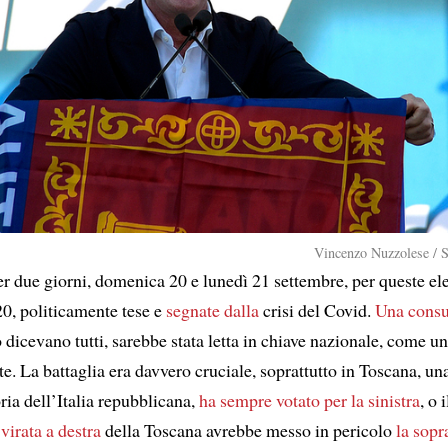
Vincenzo Nuzzolese / 
er due giorni, domenica 20 e lunedì 21 settembre, per queste el
20, politicamente tese e
segnate dalla
crisi del Covid.
Una consu
 dicevano tutti, sarebbe stata letta in chiave nazionale, come un
. La battaglia era davvero cruciale, soprattutto in Toscana, un
oria dell’Italia repubblicana,
ha sempre votato per la sinistra
, o 
virata a destra
della Toscana avrebbe messo in pericolo
la sop