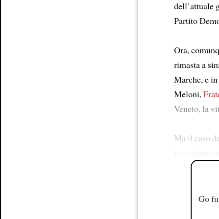
dell’attuale 
Partito Democ
Ora, comunq
rimasta a sin
Marche, e in 
Meloni,
Frate
Veneto, la vi
Ma il caso d
ha confermat
Go fu