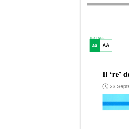
TEXT SIZE
aa
AA
Il ‘re’ 
23 Sept