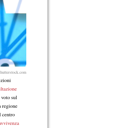
Shutterstock.com
ezioni
ltazione
 voto sul
a regione
il centro
ravvivenza