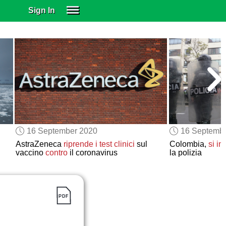
Sign In
SIGN IN
SUBSCRIBE
EDUCATIONAL LICENSES
GIFT CARDS
OTHER LANGUAGES
ABOUT US
ALEXA
16 September 2020
16 Septemb
ADJUST COLORS
AstraZeneca
riprende
i test clinici
sul
Colombia,
si i
vaccino
contro
il coronavirus
la polizia