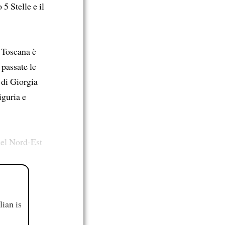
5 Stelle e il
a Toscana è
passate le
o di Giorgia
iguria e
del Nord-Est
ian is