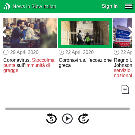
Sign In
News in Slow Italian
29 April 2020
22 April 2020
22 Apr
Coronavirus,
Stoccolma
Coronavirus, l’eccezione
Regno Uni
punta
sull’
immunità di
greca
Johnson r
gregge
servizio s
nazionale