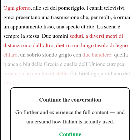
Ogni giorno
, alle sei del pomeriggio, i canali televisivi
greci presentano una trasmissione che, per molti, è ormai
un appuntamento fisso, una specie di rito. La scena è
sempre la stessa. Due uomini
seduti
,
a diversi metri di
distanza uno dall’altro
,
dietro a un lungo tavolo di legno
chiaro
, un sobrio sfondo grigio con
due bandiere
: quella
bianca e blu della Grecia e quella dell’Unione europea,
ornata da un cerchio di stelle
. È il briefing quotidiano del
Ministe
Continue the conversation
Go further and experience the full content — and
understand how Italian is actually used.
Continue