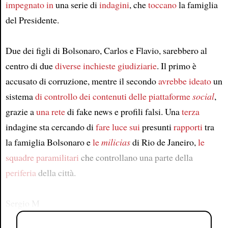
impegnato in
una serie di
indagini
, che
toccano
la famiglia
del Presidente.
Due dei figli di Bolsonaro, Carlos e Flavio, sarebbero al
centro di due
diverse inchieste giudiziarie
. Il primo è
accusato di corruzione, mentre il secondo
avrebbe ideato
un
sistema
di controllo dei contenuti delle piattaforme
social
,
grazie a
una rete
di fake news e profili falsi. Una
terza
indagine sta cercando di
fare luce sui
presunti
rapporti
tra
la famiglia Bolsonaro e
le
milicias
di Rio de Janeiro,
le
squadre paramilitari
che controllano una parte della
periferia
della città.
Sergio M