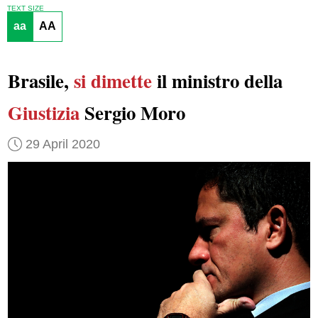
TEXT SIZE
aa
AA
Brasile,
si dimette
il ministro della
Giustizia
Sergio Moro
29 April 2020