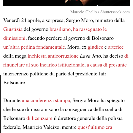
Marcelo Chello / Shutterstock.com
Venerdì 24 aprile, a sorpresa, Sergio Moro, ministro della
Giustizia
del governo
brasiliano
,
ha rassegnato le
dimissioni
, facendo perdere al governo di Bolsonaro
un’altra pedina fondamentale
. Moro, ex
giudice
e
artefice
della mega
inchiesta anticorruzione
Lava Jato
, ha deciso
di
rinunciare al suo incarico istituzionale
,
a causa di
presunte
interferenze politiche da parte del presidente Jair
Bolsonaro.
Article
Durante
una conferenza stampa
, Sergio Moro ha spiegato
che le sue dimissioni sono la conseguenza della scelta di
Bolsonaro
di licenziare
il direttore generale della polizia
federale, Mauricio Valeixo, mentre
quest’ultimo
era