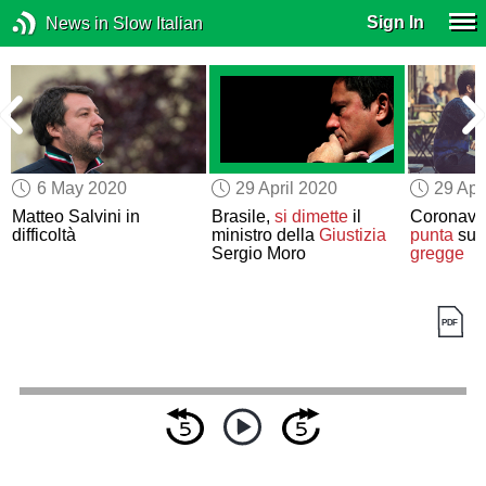
Sign In
News in Slow Italian
6 May 2020
29 April 2020
29 Apr
Matteo Salvini in
Brasile,
si dimette
il
Coronavi
difficoltà
ministro della
Giustizia
punta
sull
Sergio Moro
gregge