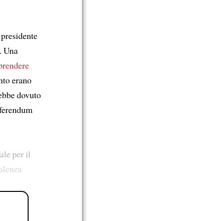
 presidente
. Una
prendere
ento erano
rebbe dovuto
eferendum
le per il
valenza