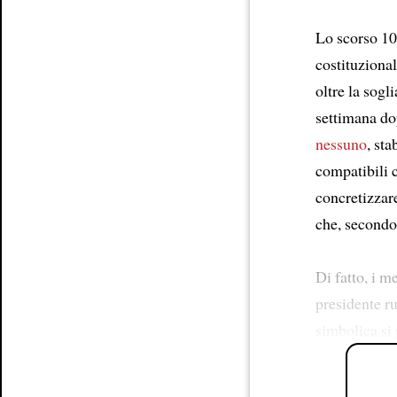
Lo scorso 1
costituziona
oltre la sog
settimana do
nessuno
, st
compatibili 
concretizzare
che, secondo 
Di fatto, i 
presidente ru
simbolica si 