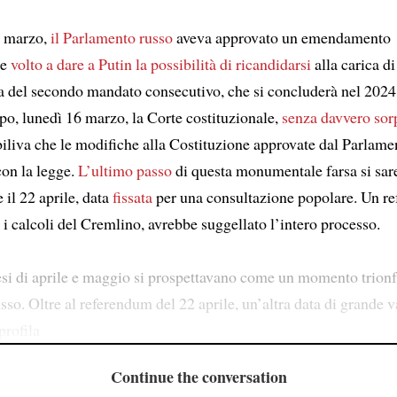
0 marzo,
il Parlamento russo
aveva approvato un emendamento
le
volto a dare a Putin la possibilità di ricandidarsi
alla carica di
lia del secondo mandato consecutivo, che si concluderà nel 2024
po, lunedì 16 marzo, la Corte costituzionale,
senza davvero sor
abiliva che le modifiche alla Costituzione approvate dal Parlam
con la legge.
L’ultimo passo
di questa monumentale farsa si sa
 il 22 aprile, data
fissata
per una consultazione popolare. Un r
i calcoli del Cremlino, avrebbe suggellato l’intero processo.
mesi di aprile e maggio si prospettavano come un momento trionfa
sso. Oltre al referendum del 22 aprile, un’altra data di grande 
profila
Continue the conversation