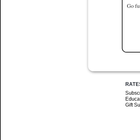
Go fu
RATE
Subscr
Educat
Gift S