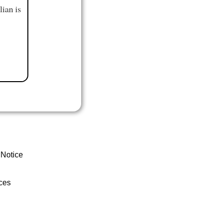
ian is
 Notice
ces