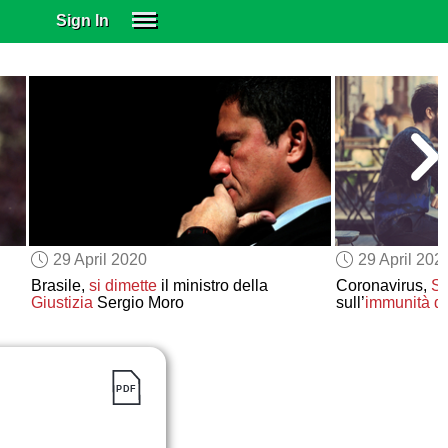
Sign In
SIGN IN
SUBSCRIBE
EDUCATIONAL LICENSES
GIFT CARDS
OTHER LANGUAGES
ABOUT US
ALEXA
29 April 2020
29 April 202
ADJUST COLORS
Brasile,
si dimette
il ministro della
Coronavirus,
St
Giustizia
Sergio Moro
sull’
immunità d