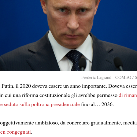
Frederic Legrand - COMEO / S
Putin, il 2020 doveva essere un anno importante. Doveva essere,
 in cui una riforma costituzionale gli avrebbe permesso
di riman
e seduto
sulla poltrona presidenziale
fino al… 2036.
 oggettivamente ambizioso, da concretare gradualmente, media
ben congegnati
.