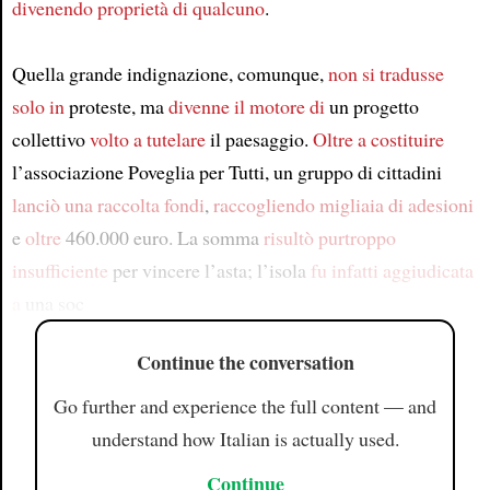
divenendo proprietà di qualcuno
.
Quella grande indignazione, comunque,
non si tradusse
solo in
proteste, ma
divenne il motore di
un progetto
collettivo
volto a tutelare
il paesaggio.
Oltre a costituire
l’associazione Poveglia per Tutti, un gruppo di cittadini
lanciò
una raccolta fondi
,
raccogliendo migliaia di adesioni
e
oltre
460.000 euro. La somma
risultò purtroppo
insufficiente
per vincere l’asta; l’isola
fu infatti aggiudicata
a
una soc
Continue the conversation
Go further and experience the full content — and
understand how Italian is actually used.
Continue