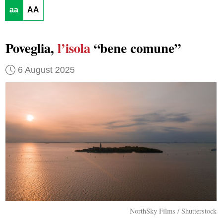
aa
AA
Poveglia,
l’isola
“bene comune”
6 August 2025
NorthSky Films / Shutterstock