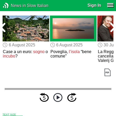
Sign In
News in Slow Italian
6 August 2025
6 August 2025
30 Jul
o
Case a un euro:
sogno
o
Poveglia,
l’isola
“bene
La Reggia
incubo
?
comune”
cancella i
Valerij Ge
TEXT SIZE