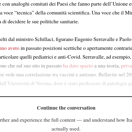
 con analoghi comitati dei Paesi che fanno parte dell’Unione 
a voce “tecnica” della comunità scientifica. Una voce che il Mi
 di decidere le sue politiche sanitarie.
elti dal ministro Schillaci, figurano Eugenio Serravalle e Paolo
nno avuto
in passato posizioni scettiche o apertamente contrarie
articolare quelli pediatrici e anti-Covid. Serravalle, ad esempio,
one che sul suo sito in passato
ha dato spazio
a una teoria,
priva
che vede una correlazione tra vaccini e autismo. Bellavite nel 2
all’Università di Verona, dove è stato professore di patologia g
Continue the conversation
rther and experience the full content — and understand how Ital
actually used.