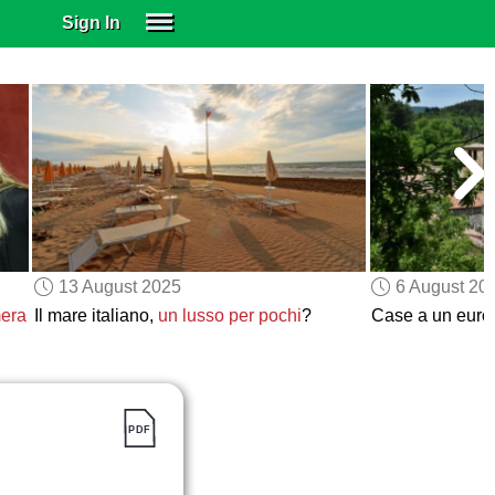
Sign In
SIGN IN
SUBSCRIBE
EDUCATIONAL LICENSES
GIFT CARDS
OTHER LANGUAGES
ABOUT US
ALEXA
13 August 2025
6 August 20
ADJUST COLORS
mera
Il mare italiano,
un lusso per pochi
?
Case a un euro