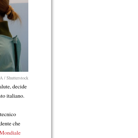
 Shutterstock
alute, decide
to italiano.
 tecnico
ndente che
 Mondiale