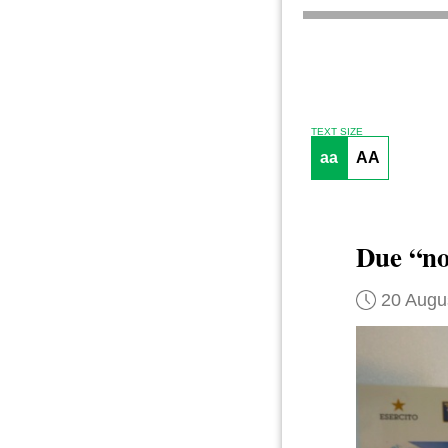
TEXT SIZE
aa
AA
Due “no-
20 Augu