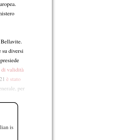
europea.
nistero
 Bellavite.
 su diversi
 presiede
 di validità
021
è stato
enerale, per
ian is