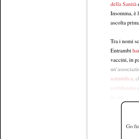
della Sanità
e
Insomma, è l
ascolta prima
Tra i nomi sc
Entrambi
ha
vaccini, in p
un’associazi
scientifica
, 
sconfessato
d
le sue
Go fu