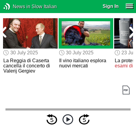
Sign In
News in Slow Italian
30 July 2025
30 July 2025
23 Jul
La Reggia di Caserta
Il vino italiano esplora
La protes
cancella il concerto di
nuovi mercati
esami di 
Valerij Gergiev