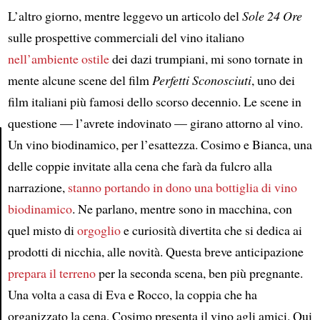
L’altro giorno, mentre leggevo un articolo del
Sole 24 Ore
sulle prospettive commerciali del vino italiano
nell’ambiente ostile
dei dazi trumpiani, mi sono tornate in
mente alcune scene del film
Perfetti Sconosciuti
, uno dei
film italiani più famosi dello scorso decennio. Le scene in
questione — l’avrete indovinato — girano attorno al vino.
Un vino biodinamico, per l’esattezza. Cosimo e Bianca, una
delle coppie invitate alla cena che farà da fulcro alla
Article
narrazione,
stanno portando in dono una bottiglia di vino
biodinamico
. Ne parlano, mentre sono in macchina, con
quel misto di
orgoglio
e curiosità divertita che si dedica ai
prodotti di nicchia, alle novità. Questa breve anticipazione
prepara il terreno
per la seconda scena, ben più pregnante.
Una volta a casa di Eva e Rocco, la coppia che ha
organizzato la cena, Cosimo presenta il vino agli amici. Qui