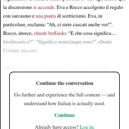
la discussione
si accende
. Eva e Rocco accolgono il regalo
con sarcasmo e
una punta
di scetticismo. Eva, in
particolare, esclama: “Ah, ci siete cascati anche voi!”.
Rocco, invece,
chiede beffardo
: “E che cosa significa…
biodinamico
?”. “Significa venticinque euro!”, ribatte
Cosimo, piccato.
Molte persone —
capitava anche a me
— confond
Continue the conversation
Go further and experience the full content — and
understand how Italian is actually used.
Continue
Already have access?
Log in
.