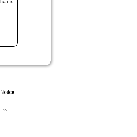
ian is
 Notice
ces