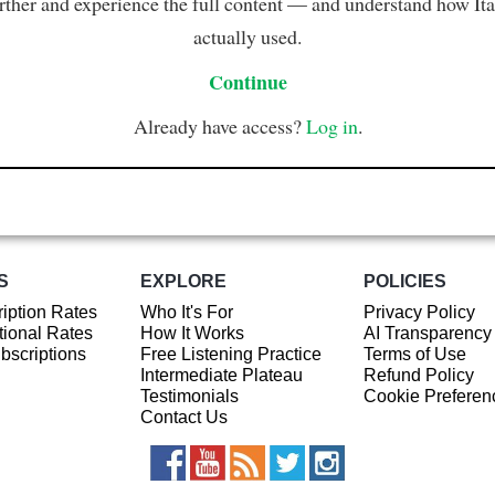
rther and experience the full content — and understand how Ital
actually used.
Continue
Already have access?
Log in
.
S
EXPLORE
POLICIES
iption Rates
Who It's For
Privacy Policy
ional Rates
How It Works
AI Transparency
ubscriptions
Free Listening Practice
Terms of Use
Intermediate Plateau
Refund Policy
Testimonials
Cookie Preferen
Contact Us