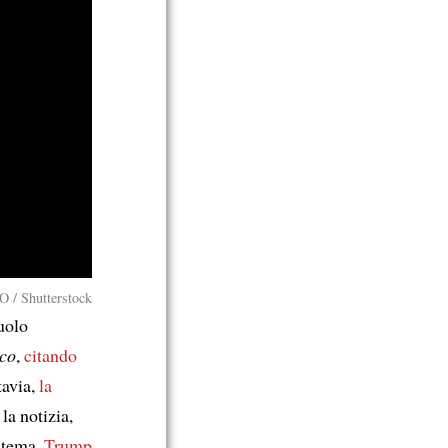
 / Shutterstock
uolo
ico
,
citando
tavia,
la
la notizia,
l tema,
Trump