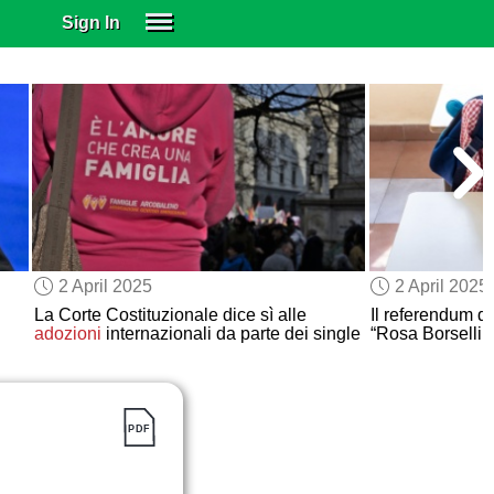
Sign In
SIGN IN
SUBSCRIBE
EDUCATIONAL LICENSES
GIFT CARDS
OTHER LANGUAGES
ABOUT US
ALEXA
2 April 2025
2 April 2025
ADJUST COLORS
La Corte Costituzionale dice sì alle
Il referendum d
adozioni
internazionali da parte dei single
“Rosa Borsellin