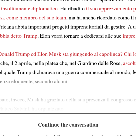
o insolitamente diplomatico
. Ha ribadito
il suo apprezzamento pe
usk come membro del suo team
, ma ha anche ricordato come il
ricana abbia importanti progetti imprenditoriali da gestire. A u
abbia detto Trump
, Elon vorrà tornare a dedicarsi alle sue
impre
a Donald Trump ed Elon Musk sta giungendo al capolinea?
Chi l
 che, il 2 aprile, nella platea che, nel Giardino delle Rose,
ascolt
l quale Trump dichiarava una guerra commerciale al mondo, 
senza eloquente, secondo alcuni.
bato, invece, Musk ha graziato della sua presenza il congresso 
 Matteo Salvini, ha organizzato
Continue the conversation