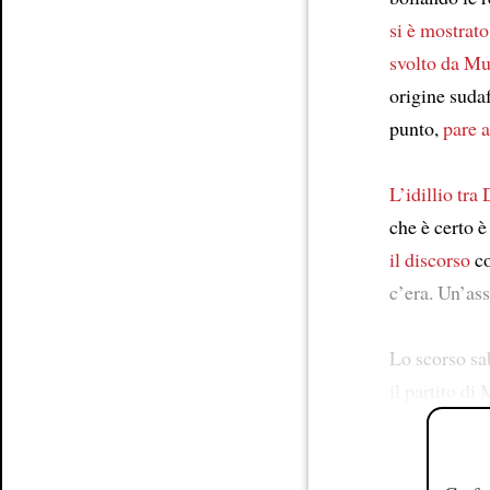
si è mostrat
svolto da M
origine sudaf
punto,
pare 
L’idillio tr
che è certo è
il discorso
co
c’era. Un’as
Lo scorso sa
il partito di