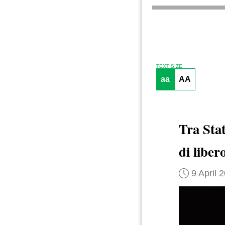
TEXT SIZE
aa
AA
Tra Sta
di liber
9 April 