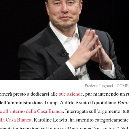
Frederic Legrand - COMEO
rnerà presto a dedicarsi alle
sue aziende
, pur mantenendo un r
dell’amministrazione Trump. A dirlo è stato il quotidiano
Polit
e all’interno della Casa Bianca
. Interrogata sull’argomento, tut
lla Casa Bianca
, Karoline Leavitt, ha smentito categoricamente 
recenti indiscrezioni sul futuro di Musk come “spazzatura”. Su