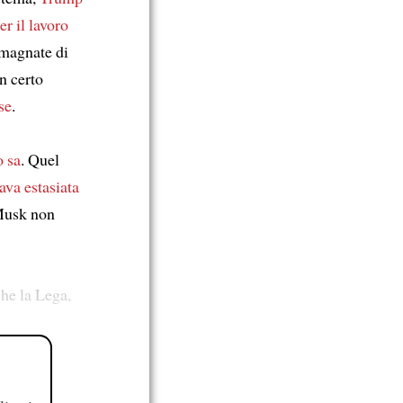
r il lavoro
 magnate di
n certo
se
.
o sa
. Quel
ava estasiata
Musk non
che la Lega,