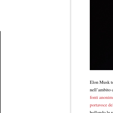
Article
Elon Musk to
nell’ambito 
fonti anonim
portavoce de
bollando le 