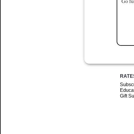
Go fu
RATE
Subscr
Educat
Gift S