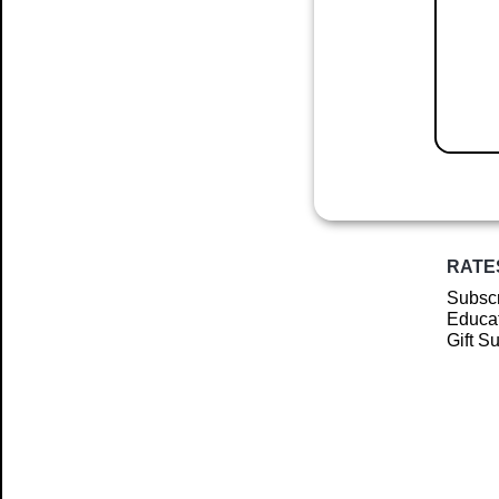
RATE
Subscr
Educat
Gift S