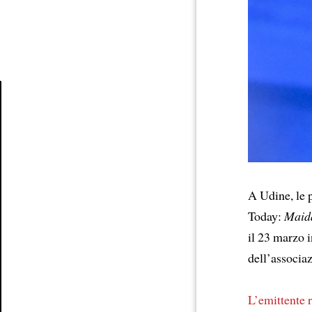
Article
A Udine, le 
Today:
Maida
il 23 marzo i
dell’associa
L’emittente 