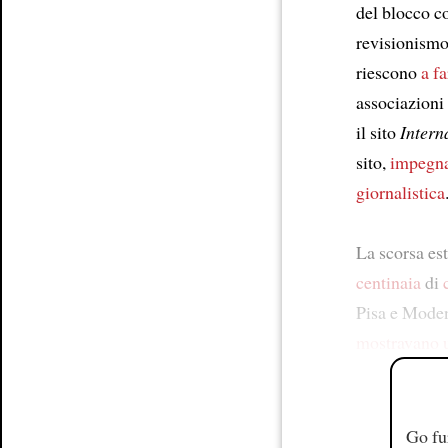
del blocco c
revisionismo
riescono
a f
associazioni 
il sito
Intern
sito,
impegna
giornalistica
La scorsa es
centinaia
di
Pisa e Mode
mostravano u
Go fu