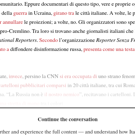
omunitario. Eppure documentari di questo tipo, vere e proprie o
 della
guerra
in Ucraina,
girano tra
le città italiane. A volte, le 
ar annullare
le proiezioni; a volte, no. Gli organizzatori sono sp
pro-Cremlino. Tra loro si trovano anche giornalisti italiani che
ational Reporters
.
Secondo
l’organizzazione
Reporter Senza Fr
to a
diffondere disinformazione russa,
presenta come una testa
.
tate,
invece
, persino la CNN
si era occupata di
uno strano feno
cartelloni pubblicitari
comparsi
in 20 città italiane, tra cui Rom
na. “La Russia non è
il nostro nemico
”, recitavano i cartelloni
na stretta di mano
tra i colori
Continue the conversation
rther and experience the full content — and understand how Ital