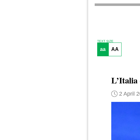
TEXT SIZE
aa
AA
L’Itali
2 April 