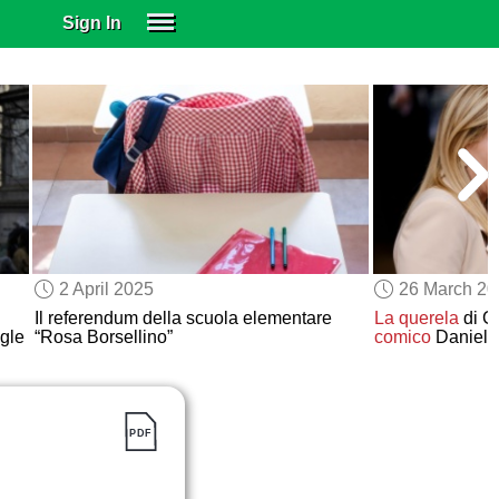
Sign In
SIGN IN
SUBSCRIBE
EDUCATIONAL LICENSES
GIFT CARDS
OTHER LANGUAGES
ABOUT US
ALEXA
2 April 2025
26 March 2
ADJUST COLORS
Il referendum della scuola elementare
La querela
di G
ngle
“Rosa Borsellino”
comico
Daniele