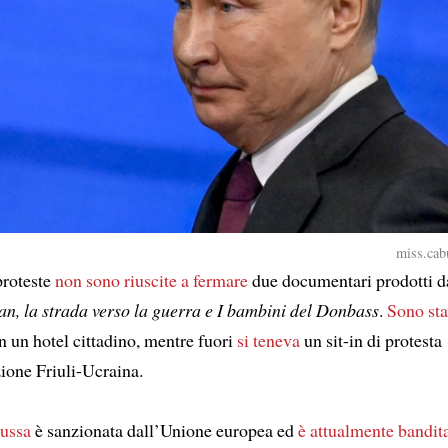
miss.cabu
proteste
non sono riuscite a fermare
due documentari prodotti d
n, la strada verso la guerra e I bambini del Donbass
.
Sono stat
n un hotel cittadino, mentre fuori
si teneva
un sit-in di protesta
zione Friuli-Ucraina.
russa
è sanzionata dall’Unione europea ed
è attualmente bandit