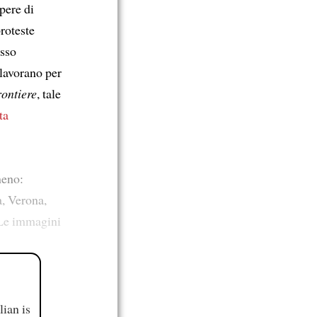
pere di
proteste
esso
 lavorano per
ontiere
, tale
ta
meno:
a, Verona,
. Le immagini
ian is