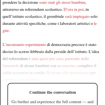
prendere la decisione
sono stati gli stessi bambini
,
attraverso un referendum scolastico.
D’ora in poi
, in
quell’istituto scolastico, il grembiule
sarà impiegato
solo
durante attività specifiche, come i laboratori artistici o
le
gite
.
L’inconsueto esperimento
di democrazia precoce è stato
deciso lo scorso febbraio dalla preside dell’istituto. L’idea
del referendum
è nata quasi per caso
,
partendo dalle
lamentele
di alcuni bambini con
un maestro
, complice il
caldo eccessivo in cortile.
Di fronte alle rimostranze
per
l’obbligo del grembiul
Continue the conversation
Go further and experience the full content — and