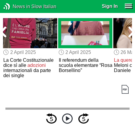
Sign In
News in Slow Italian
2 April 2025
2 April 2025
26 Ma
La Corte Costituzionale
Il referendum della
La querel
dice sì alle
adozioni
scuola elementare “Rosa
Meloni co
internazionali da parte
Borsellino”
Daniele F
dei single