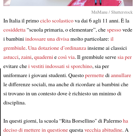
MnManu / Shutterstock
In Italia il primo
ciclo scolastico
va dai 6 agli 11 anni. È la
cosiddetta
“scuola primaria, o elementare”, che
spesso
vede
i bambini
indossare
una divisa
molto particolare:
il
grembiule
.
Una dotazione d’ordinanza
insieme ai classici
astucci
,
zaini
,
quaderni
e
così via
. Il grembiule serve
sia per
evitare che
i vestiti indossati
si sporchino
, sia per
uniformare i giovani studenti. Questo
permette
di
annullare
le differenze sociali, ma anche di ricordare ai bambini che
Article
si trovano in un contesto dove è richiesto un minimo di
disciplina.
In questi giorni, la scuola “Rita Borsellino" di Palermo
ha
deciso di mettere in questione
questa
vecchia abitudine
. A