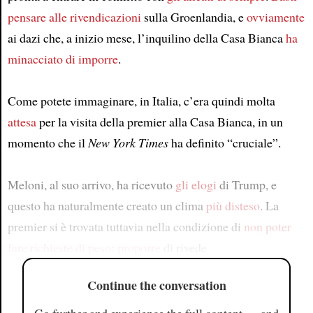
pensare alle rivendicazioni
sulla Groenlandia, e
ovviamente
ai dazi che, a inizio mese, l’inquilino della Casa Bianca
ha
minacciato di imporre
.
Come potete immaginare, in Italia, c’era quindi molta
attesa
per la visita della premier alla Casa Bianca, in un
momento che il
New York Times
ha definito “cruciale”.
Meloni, al suo arrivo, ha ricevuto
gli elogi
di Trump, e
questo ha naturalmente creato un clima
più disteso
. La
premier si è trovata tuttavia nella condizione di
non poter
fare
richieste di peso
:
proporre
di rivede
Continue the conversation