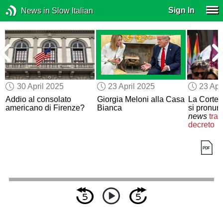
Sign In
News in Slow Italian
30 April 2025
23 April 2025
23 Apr
Addio al consolato
Giorgia Meloni alla Casa
La Corte 
americano di Firenze?
Bianca
si pronun
news
tras
decreto