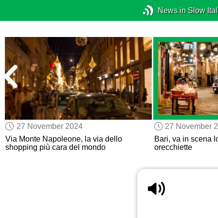
News in Slow Ital
27 November 2024
27 November 
n
Via Monte Napoleone, la via dello
Bari, va in scena l
shopping più cara del mondo
orecchiette