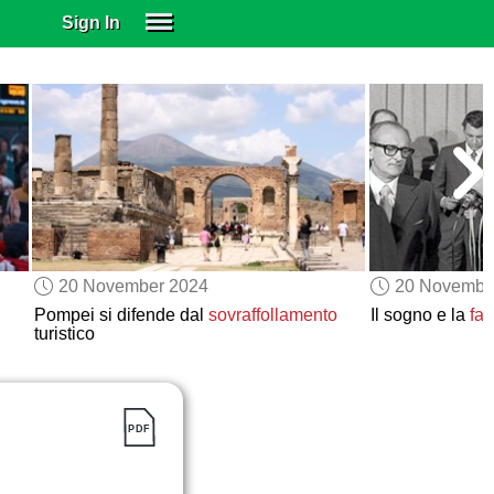
Sign In
SIGN IN
SUBSCRIBE
EDUCATIONAL LICENSES
GIFT CARDS
OTHER LANGUAGES
ABOUT US
ALEXA
20 November 2024
20 Novembe
ADJUST COLORS
Pompei si difende dal
sovraffollamento
Il sogno e la
fat
turistico