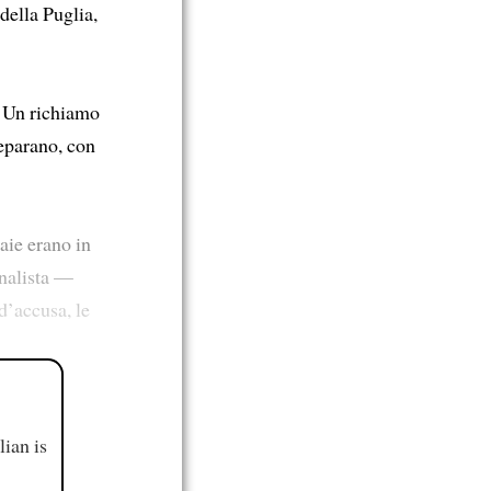
 della Puglia,
. Un richiamo
reparano, con
aie erano in
rnalista —
d’accusa, le
ian is