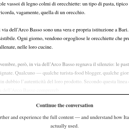
ole vassoi di legno colmi di orecchiette: un tipo di pasta, tipico
ricorda, vagamente, quella di un orecchio.
i via dell’Arco Basso sono una vera e propria istituzione a Bari
esistibile. Ogni giorno, vendono orgogliose le orecchiette che p
allenate, nelle loro cucine.
embre, però, in via dell’Arco Basso regnava il silenzio: le past
dignate. Qualcuno — qualche turista-food blogger, qualche gio
n dubbio l’autenticità del loro prodotto. Secondo questa linea 
ia dell’Arco Basso comprereb
Continue the conversation
rther and experience the full content — and understand how Ital
actually used.