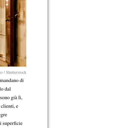
o / Shutterstock
ramandano di
lo dal
sono già lì,
clienti, e
egre
i superficie