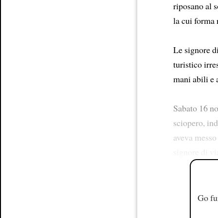
riposano al s
la cui forma 
Le signore d
turistico irr
mani abili e 
Sabato 16 nov
sciopero, in
aveva messo i
signore di v
Go fu