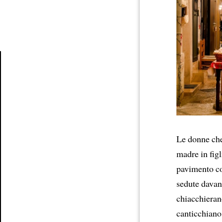
Article
Le donne che
madre in figl
pavimento cop
sedute davant
chiacchierano
canticchiano 