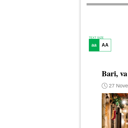
TEXT SIZE
aa
AA
Bari, va
27 Nov