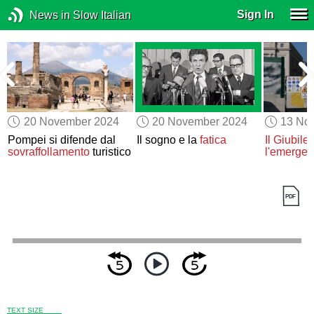
Sign In
News in Slow Italian
20 November 2024
20 November 2024
13 No
Pompei si difende dal
Il sogno e la
fatica
Il Giubile
sovraffollamento
turistico
l'emergen
TEXT SIZE