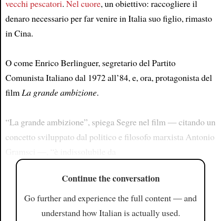
vecchi pescatori
.
Nel cuore
, un obiettivo: raccogliere il
denaro necessario per far venire in Italia suo figlio, rimasto
in Cina.
O come Enrico Berlinguer, segretario del Partito
Comunista Italiano dal 1972 all’84, e, ora, protagonista del
film
La grande ambizione
.
“La grande ambizione”, spiega Segre nel film — citando un
concetto sviluppato dal politico e filosofo marxista Antonio
Gramsci —, “è indissolubile da
Continue the conversation
Go further and experience the full content — and
understand how Italian is actually used.