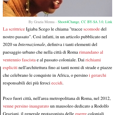
By Grazia Menna -
Shoot4Change
,
CC BY-SA 3.0
,
Link
La scrittrice
Igiaba Scego le chiama "tracce
scomode
del
nostro passato". Così infatti, in un articolo pubblicato nel
2020 su
Internazionale
, definiva i tanti elementi del
paesaggio urbano che nella città di Roma
rimandano al
ventennio fascista
e al passato coloniale. Dai
richiami
espliciti
nell'architettura fino ai tanti nomi di strade e piazze
che celebrano le conquiste in Africa, o persino
i gerarchi
Article
responsabili dei più feroci
eccidi
.
Poco fuori città, nell'area metropolitana di Roma, nel 2012,
venne persino inaugurato
un mausoleo dedicato a Rodolfo
Graziani, il generale protagonista delle
guerre
coloniali