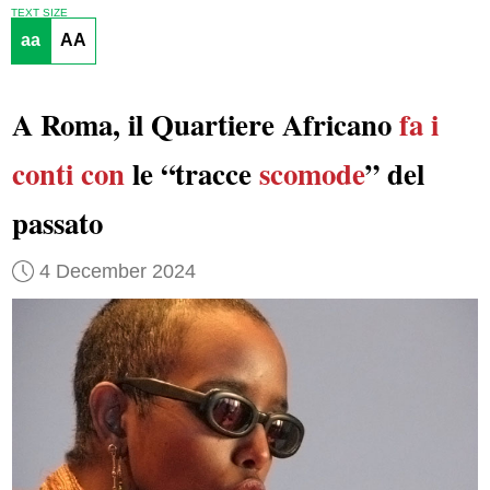
TEXT SIZE
aa
AA
A Roma, il Quartiere Africano
fa i
conti con
le “tracce
scomode
” del
passato
4 December 2024