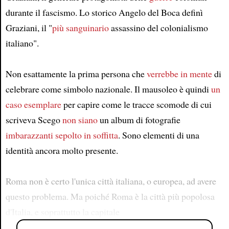
durante il fascismo. Lo storico Angelo del Boca definì
Graziani, il "
più sanguinario
assassino del colonialismo
italiano".
Non esattamente la prima persona che
verrebbe in mente
di
celebrare come simbolo nazionale. Il mausoleo è quindi
un
caso esemplare
per capire come le tracce scomode di cui
scriveva Scego
non siano
un album di fotografie
imbarazzanti
sepolto in soffitta
. Sono elementi di una
identità ancora molto presente.
Roma non è certo l'unica città italiana, o europea, ad avere
questo problema. Ma poiché Roma è la città più popolosa
d'Italia, e soprattutto la capitale