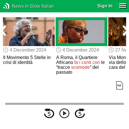
Sign In
News in Slow Italian
4 December 2024
4 December 2024
27 No
Il Movimento 5 Stelle in
A Roma, il Quartiere
Via Monte
r
crisi di identità
Africano
fa i conti con
le
via dello
“tracce
scomode
” del
cara del
passato