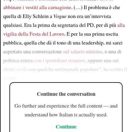
abbinare i vestiti alla carnagione
. (…) Il problema è che
quella di Elly Schlein a
Vogue
non era un’intervista
qualsiasi. Era la prima da segretaria del PD, per di più
alla
vigilia della Festa del Lavoro
. E per la sua prima uscita
pubblica, quella che dà il tono di una leadership, mi sarei
aspettato una conversazione
sul salario minimo
, o una di
politica estera
con i quotidiani stranieri
, oppure una sui
diritti civili
con qualche settimanale popolare”, ha scritto il
giorna
Continue the conversation
Go further and experience the full content — and
understand how Italian is actually used.
Continue