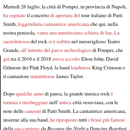
Martedì 26 luglio, la città di Pompei, in provincia di Napoli,
ha ospitato
il concerto
di apertura del
tour italiano di Patti
Smith,
leggendaria cantautrice americana
che qui, nella
nostra penisola,
vanta
una nutritissima schiera di fan
.
La
sacerdotessa
del rock
si è esibita
nel meraviglioso Teatro
Grande,
all’interno del parco archeologico
di Pompei, che
già
tra il 2016 e il 2018
aveva accolto
Elton John, David
Gilmour dei Pink Floyd, la band
londinese
King Crimson e
Article
il cantautore
statunitense
James Taylor.
Dopo
qualche anno
di pausa, la grande musica rock
è
tornata a riecheggiare
nell’
antica
città vesuviana, con le
note delle
canzoni
di Patti Smith. La cantautrice americana,
insieme alla sua band,
ha riproposto
tutti
i brani più famosi
della
sua carriera
: da
Because the Night
a
Dancing Barefoot