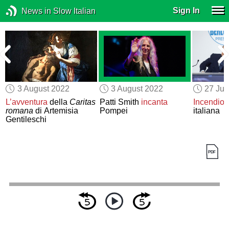
Sign In
News in Slow Italian
3 August 2022
3 August 2022
27 Jul
L’avventura
della
Caritas
Patti Smith
incanta
Incendio
n
e
romana
di Artemisia
Pompei
italiana
Gentileschi