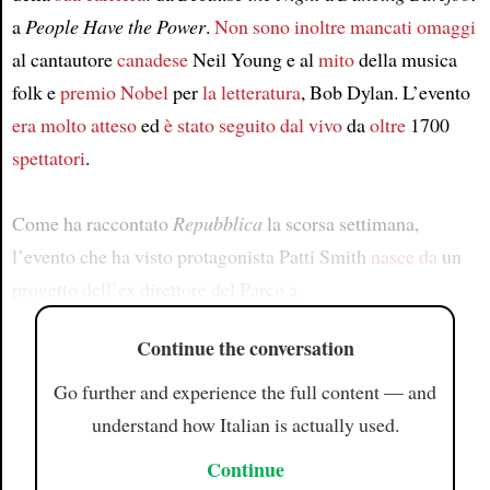
a
People Have the Power
.
Non sono inoltre mancati
omaggi
al cantautore
canadese
Neil Young e al
mito
della musica
folk e
premio Nobel
per
la letteratura
, Bob Dylan. L’evento
era molto atteso
ed
è stato seguito dal vivo
da
oltre
1700
spettatori
.
Come ha raccontato
Repubblica
la scorsa settimana,
l’evento che ha visto protagonista Patti Smith
nasce da
un
progetto dell’ex direttore del Parco a
Continue the conversation
Go further and experience the full content — and
understand how Italian is actually used.
Continue